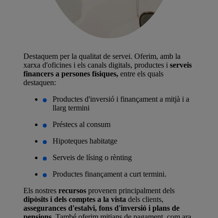
Destaquem per la qualitat de servei. Oferim, amb la
xarxa d'oficines i els canals digitals, productes i
serveis
financers a persones físiques,
entre els quals
destaquen:
Productes d'inversió i finançament a mitjà i a
llarg termini
Préstecs al consum
Hipoteques habitatge
Serveis de lísing o rènting
Productes finançament a curt termini.
Els nostres
recursos
provenen principalment dels
dipòsits i dels comptes a la vista
dels clients,
assegurances d'estalvi, fons d'inversió i plans de
pensions
. També oferim mitjans de pagament, com ara