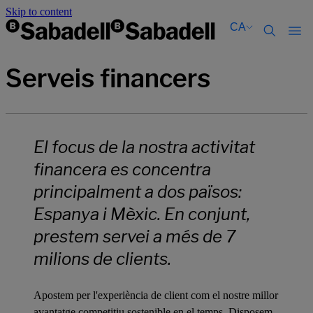
Skip to content
CA
Català
Català
Serveis financers
English
English
Español
Español
El focus de la nostra activitat
financera es concentra
principalment a dos països:
Espanya i Mèxic. En conjunt,
prestem servei a més de 7
milions de clients.
Apostem per l'experiència de client com el nostre millor
avantatge competitiu sostenible en el temps. Disposem