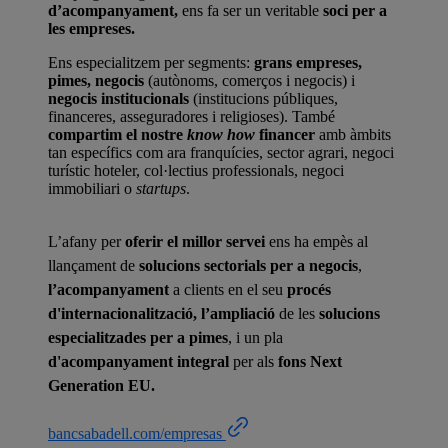
d’acompanyament,
ens fa ser un veritable
soci per a
les empreses.
Ens especialitzem per segments:
grans empreses,
pimes, negocis
(autònoms, comerços i negocis) i
negocis institucionals
(institucions públiques,
financeres, asseguradores i religioses). També
compartim el nostre
know how
financer
amb àmbits
tan específics com ara franquícies, sector agrari, negoci
turístic hoteler, col·lectius professionals, negoci
immobiliari o
startups
.
L’afany per
oferir el millor servei
ens ha empès al
llançament de
solucions sectorials per a negocis
,
l’acompanyament
a clients en el seu
procés
d'internacionalització,
l’ampliació
de les
solucions
especialitzades per a pimes
, i un pla
d'acompanyament integral
per als
fons Next
Generation EU.
bancsabadell.com/empresas