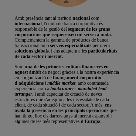
Amb presència tant al territori
nacional
com
internacional
, l'equip de banca corporativa és
responsable de la gestió del
segment de les grans
corporacions que requereixen un servei a mida
.
Complementem la gamma de productes de banca
transaccional amb
serveis especialitzats
per oferir
solucions globals
, i ens adaptem a les
particularitats
de cada sector i mercat.
Som
una de les primeres entitats financeres en
aquest àmbit
de negoci gràcies a la nostra experiència
en l'organització de
finançament corporatiu
,
d'adquisicions
i
middle market
, amb contrastada
experiència com a
bookrunner
i
mandated lead
arranger
, i amb capacitat de creació de noves
estructures que s'adeqüin a les necessitats de cada
client, de cada situació i de cada sector. A més,
ens
avala la presència en les principals operacions
que
han tingut lloc els darrers anys al mercat espanyol i
algunes de les més representatives
d'Europa
.