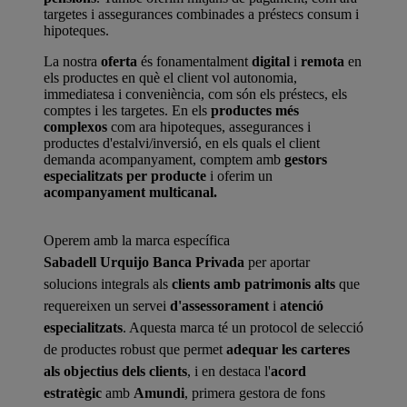
targetes i assegurances combinades a préstecs consum i
hipoteques.
La nostra
oferta
és fonamentalment
digital
i
remota
en
els productes en què el client vol autonomia,
immediatesa i conveniència, com són els préstecs, els
comptes i les targetes. En els
productes més
complexos
com ara hipoteques, assegurances i
productes d'estalvi/inversió, en els quals el client
demanda acompanyament, comptem amb
gestors
especialitzats per producte
i oferim un
acompanyament multicanal.
Operem amb la marca específica
Sabadell Urquijo Banca Privada
per aportar
solucions integrals als
clients amb patrimonis alts
que
requereixen un servei
d'assessorament
i
atenció
especialitzats
. Aquesta marca té un protocol de selecció
de productes robust que permet
adequar les carteres
als objectius dels clients
, i en destaca l'
acord
estratègic
amb
Amundi
, primera gestora de fons