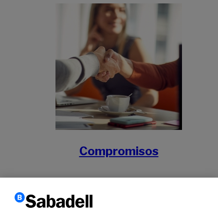
Compromisos
Treballem per donar suport i accelerar les
transformacions econòmiques i socials cap a un
futur sostenible.