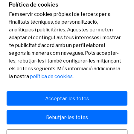
Llegir més
Política de cookies
Fem servir cookies pròpies i de tercers per a
finalitats tècniques, de personalització,
analítiques i publicitàries. Aquestes permeten
Coneix-nos
adaptar el contingut als teus interessos i mostrar-
Sala de Premsa
te publicitat d’acord amb un perfil elaborat
Actualitat
segons la manera com navegues. Pots acceptar-
Pla de Pensions d’Ocupació Banc Sabadell
les, rebutjar-les i també configurar-les mitjançant
els botons següents. Més informació addicional a
la nostra
política de cookies.
Acceptar-les totes
Política de cookies
Avís legal
Rebutjar-les totes
Banco de Sabadell, S.A., Plaça de Sant Roc, núm. 20, 08201 Sabadell, inscrit en el Registre
Mercantil de Barcelona, tom/I.R.U.S. 1000152932861, foli 873, full B-1561, NIF