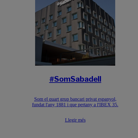
#SomSabadell
Som el quart grup bancari privat espanyol,
fundat l'any 1881 i que pertany a l'IBEX 35.
Llegir més