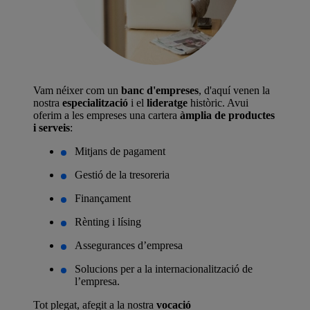
Vam néixer com un
banc d'empreses
, d'aquí venen la
nostra
especialització
i el
lideratge
històric. Avui
oferim a les empreses una cartera
àmplia de productes
i serveis
:
Mitjans de pagament
Gestió de la tresoreria
Finançament
Rènting i lísing
Assegurances d’empresa
Solucions per a la internacionalització de
l’empresa.
Tot plegat, afegit a la nostra
vocació