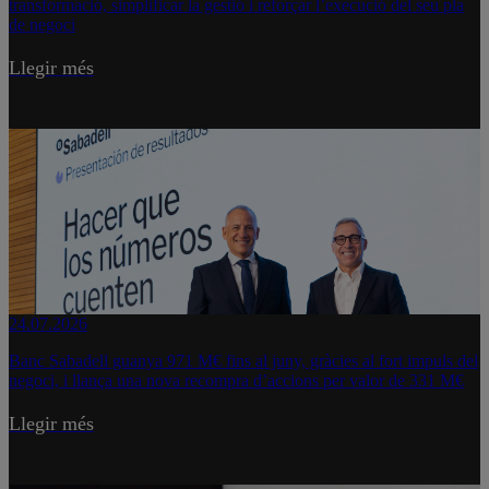
transformació, simplificar la gestió i reforçar l’execució del seu pla
de negoci
Llegir més
24.07.2026
Banc Sabadell guanya 971 M€ fins al juny, gràcies al fort impuls del
negoci, i llança una nova recompra d’accions per valor de 331 M€
Llegir més