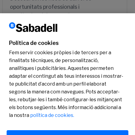
oportunitats professionals i
tendències del sector financer
Política de cookies
Fem servir cookies pròpies i de tercers per a
finalitats tècniques, de personalització,
analítiques i publicitàries. Aquestes permeten
Coneix-nos
adaptar el contingut als teus interessos i mostrar-
Sala de Premsa
te publicitat d’acord amb un perfil elaborat
Actualitat
segons la manera com navegues. Pots acceptar-
Pla de Pensions d’Ocupació Banc Sabadell
les, rebutjar-les i també configurar-les mitjançant
els botons següents. Més informació addicional a
la nostra
política de cookies.