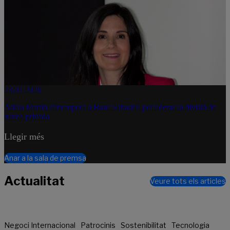
23.07.2026
Adela Martín s’incorpora a Banc Sabadell per liderar la divisió de
banca privada
Llegir més
Anar a la sala de premsa
Actualitat
Veure tots els articles
Negoci Internacional
Patrocinis
Sostenibilitat
Tecnologia