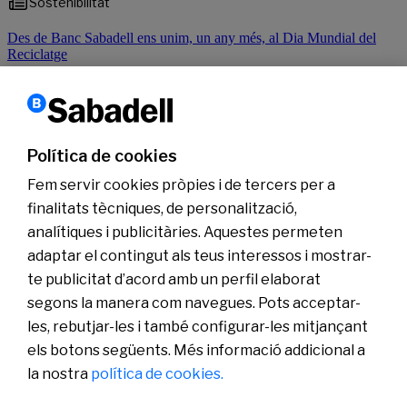
Sostenibilitat
Des de Banc Sabadell ens unim, un any més, al Dia Mundial del
Reciclatge
Llegir més
Política de cookies
1
2
3
4
›
Següent
Fem servir cookies pròpies i de tercers per a
finalitats tècniques, de personalització,
analítiques i publicitàries. Aquestes permeten
Coneix-nos
adaptar el contingut als teus interessos i mostrar-
Sala de Premsa
te publicitat d’acord amb un perfil elaborat
Actualitat
segons la manera com navegues. Pots acceptar-
Pla de Pensions d’Ocupació Banc Sabadell
les, rebutjar-les i també configurar-les mitjançant
els botons següents. Més informació addicional a
la nostra
política de cookies.