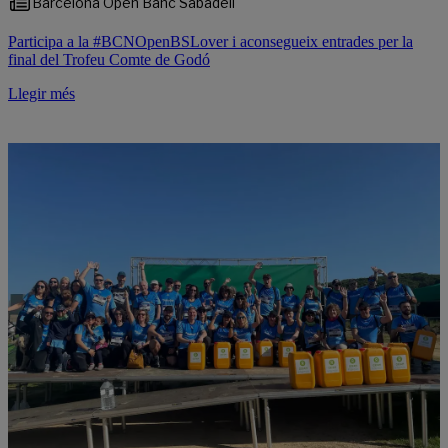
Barcelona Open Banc Sabadell
Participa a la #BCNOpenBSLover i aconsegueix entrades per la
final del Trofeu Comte de Godó
Llegir més