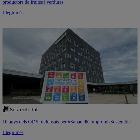
productors de fruites i verdures
Llegir més
Sostenibilitat
10 anys dels ODS, defensats per #SabadellCompromisSostenible
Llegir més