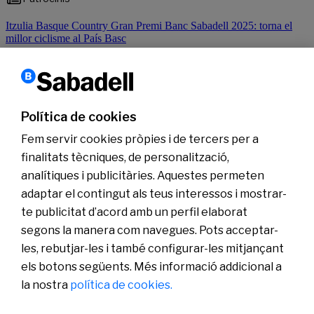
Itzulia Basque Country Gran Premi Banc Sabadell 2025: torna el
millor ciclisme al País Basc
Llegir més
Política de cookies
1
2
3
…
12
›
Següent
Fem servir cookies pròpies i de tercers per a
finalitats tècniques, de personalització,
analítiques i publicitàries. Aquestes permeten
Coneix-nos
adaptar el contingut als teus interessos i mostrar-
Sala de Premsa
te publicitat d’acord amb un perfil elaborat
Actualitat
segons la manera com navegues. Pots acceptar-
Pla de Pensions d’Ocupació Banc Sabadell
les, rebutjar-les i també configurar-les mitjançant
els botons següents. Més informació addicional a
la nostra
política de cookies.