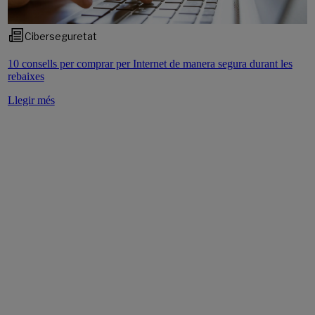
Ciberseguretat
10 consells per comprar per Internet de manera segura durant les
rebaixes
Llegir més