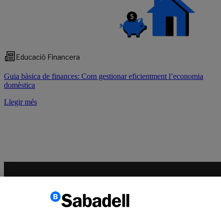
Educació Financera
Guia bàsica de finances: Com gestionar eficientment l’economia
domèstica
Llegir més
Coneix-nos
Sala de Premsa
Actualitat
Pla de Pensions d’Ocu