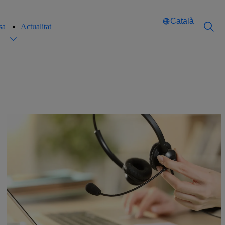
Català
sa
Actualitat
Català
Català
English
English
Español
Español