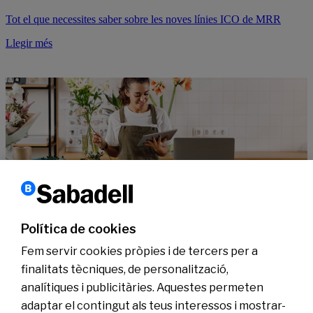
Tot el que necessites saber sobre les noves línies ICO de MRR
Llegir més
Finançament empreses
Compromesos amb l’impuls i el creixement de les Pimes
Política de cookies
Llegir més
Fem servir cookies pròpies i de tercers per a
finalitats tècniques, de personalització,
analítiques i publicitàries. Aquestes permeten
Coneix-nos
adaptar el contingut als teus interessos i mostrar-