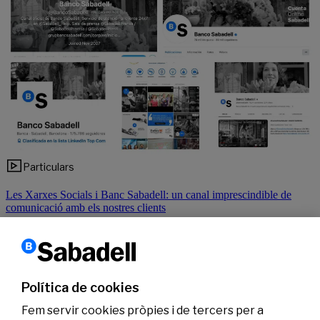
Particulars
Les Xarxes Socials i Banc Sabadell: un canal imprescindible de
comunicació amb els nostres clients
Llegir més
Política de cookies
1
2
›
Següent
Fem servir cookies pròpies i de tercers per a