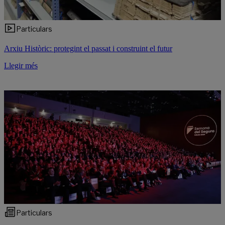
Particulars
Arxiu Històric: protegint el passat i construint el futur
Llegir més
Particulars