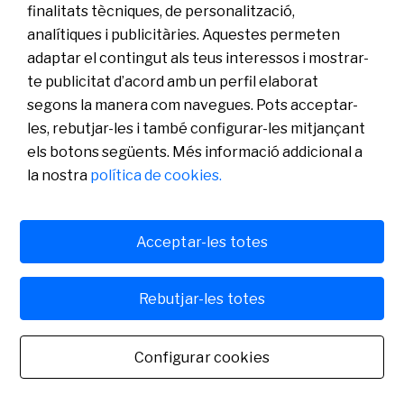
finalitats tècniques, de personalització,
analítiques i publicitàries. Aquestes permeten
Coneix-nos
adaptar el contingut als teus interessos i mostrar-
Sala de Premsa
te publicitat d’acord amb un perfil elaborat
Actualitat
segons la manera com navegues. Pots acceptar-
Pla de Pensions d’Ocupació Banc Sabadell
les, rebutjar-les i també configurar-les mitjançant
els botons següents. Més informació addicional a
la nostra
política de cookies.
Acceptar-les totes
Política de cookies
Avís legal
Rebutjar-les totes
Banco de Sabadell, S.A., Plaça de Sant Roc, núm. 20, 08201 Sabadell, inscrit en el Registre
Mercantil de Barcelona, tom/I.R.U.S. 1000152932861, foli 873, full B-1561, NIF
A08000143. Entitat de crèdit sotmesa a la supervisió del Banc d’Espanya i inscrita en el
Configurar cookies
Registre administratiu especial amb el número 0081. Per a qualsevol consulta ens pots
contactar. Banc de Sabadell, S.A., 2022. Tots els drets reservats.