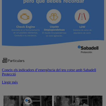
Particulars
Coneix els indicadors d’emergència del teu cotxe amb Sabadell
Protecció
Llegir més