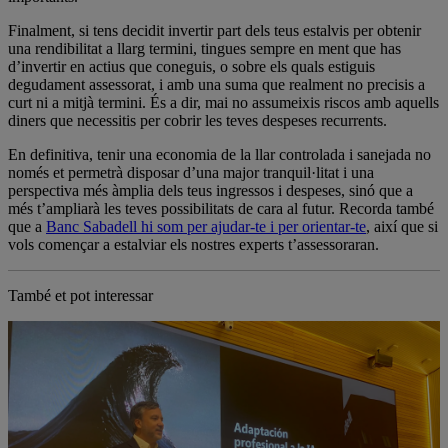
Finalment, si tens decidit invertir part dels teus estalvis per obtenir
una rendibilitat a llarg termini, tingues sempre en ment que has
d’invertir en actius que coneguis, o sobre els quals estiguis
degudament assessorat, i amb una suma que realment no precisis a
curt ni a mitjà termini. És a dir, mai no assumeixis riscos amb aquells
diners que necessitis per cobrir les teves despeses recurrents.
En definitiva, tenir una economia de la llar controlada i sanejada no
només et permetrà disposar d’una major tranquil·litat i una
perspectiva més àmplia dels teus ingressos i despeses, sinó que a
més t’ampliarà les teves possibilitats de cara al futur. Recorda també
que a
Banc Sabadell hi som per ajudar-te i per orientar-te
, així que si
vols començar a estalviar els nostres experts t’assessoraran.
També et pot interessar