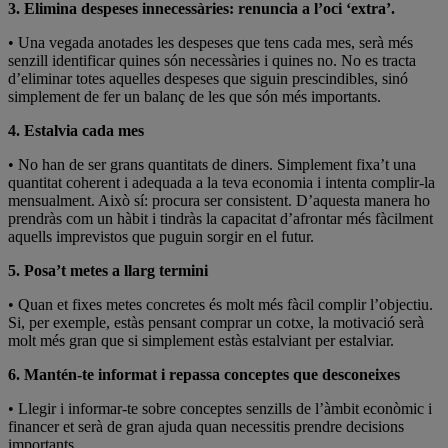
3. Elimina despeses innecessàries: renuncia a l’oci ‘extra’.
• Una vegada anotades les despeses que tens cada mes, serà més
senzill identificar quines són necessàries i quines no. No es tracta
d’eliminar totes aquelles despeses que siguin prescindibles, sinó
simplement de fer un balanç de les que són més importants.
4. Estalvia cada mes
• No han de ser grans quantitats de diners. Simplement fixa’t una
quantitat coherent i adequada a la teva economia i intenta complir-la
mensualment. Això sí: procura ser consistent. D’aquesta manera ho
prendràs com un hàbit i tindràs la capacitat d’afrontar més fàcilment
aquells imprevistos que puguin sorgir en el futur.
5. Posa’t metes a llarg termini
• Quan et fixes metes concretes és molt més fàcil complir l’objectiu.
Si, per exemple, estàs pensant comprar un cotxe, la motivació serà
molt més gran que si simplement estàs estalviant per estalviar.
6. Mantén-te informat i repassa conceptes que desconeixes
• Llegir i informar-te sobre conceptes senzills de l’àmbit econòmic i
financer et serà de gran ajuda quan necessitis prendre decisions
importants.