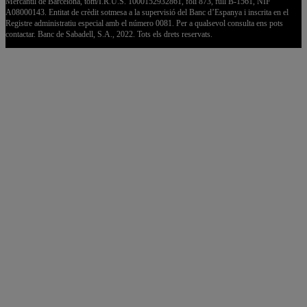
Mercantil de Barcelona, tom/I.R.U.S. 1000152932861, foli 873, full B-1561, NIF
A08000143. Entitat de crèdit sotmesa a la supervisió del Banc d’Espanya i inscrita en el
Registre administratiu especial amb el número 0081. Per a qualsevol consulta ens pots
contactar. Banc de Sabadell, S.A., 2022. Tots els drets reservats.