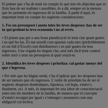
El primer que s’ha de tenir en compte és que tots els objectius que es
fixin han de ser realistes i assolibles, és a dir, sempre en la mesura
que ho permetin els ingressos de la família. A partir d’aquí, és
important tenir en compte les següents consideracions:
1. Fes un pressupost i anota totes les teves despeses: has de ser
tu qui gestioni la teva economia i no al revés.
• El primer pas per a una bona planificació és tenir clar quant gastes
i en què ho fas. És tan senzill com apuntar cada mes (preferiblement
en un full d’Excel) com distribueixes i en què gastes els teus
ingressos. Una vegada ho tinguis clar, serà més fàcil tenir control
sobre això i crear un pressupost al qual cenyir-te.
2. Identifica les teves despeses i prioritza: cal gastar menys del
que s’ingressa.
• Per més que ho hàgim sentit, s’ha d’aplicar que: les despeses han
de ser menors que els ingressos. L’ordre de prioritats ha de ser el
següent: despeses domèstiques, hipoteca, col·legis, estalvi i,
finalment, oci. A més, és important fer una labor de conscienciació
entre tots els membres de la família, de manera que el concepte
d’estalvi recaigui per igual i s’entengui i assumeixi com una
obligació col·lectiva.