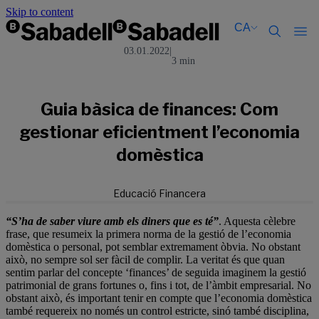
Skip to content
CA
03.01.2022
|
3 min
Català
Català
English
English
Español
Español
Guia bàsica de finances: Com
gestionar eficientment l’economia
domèstica
Educació Financera
“S’ha de saber viure amb els diners que es té”
. Aquesta cèlebre
frase, que resumeix la primera norma de la gestió de l’economia
domèstica o personal, pot semblar extremament òbvia. No obstant
això, no sempre sol ser fàcil de complir. La veritat és que quan
sentim parlar del concepte ‘finances’ de seguida imaginem la gestió
patrimonial de grans fortunes o, fins i tot, de l’àmbit empresarial. No
obstant això, és important tenir en compte que l’economia domèstica
també requereix no només un control estricte, sinó també disciplina,