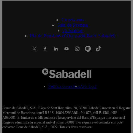
Coneix-nos
Sala de Premsa
Actualitat
Pla de Pensions d’Ocupació Banc Sabadell
Política de cookies
Avís legal
Banco de Sabadell, S.A., Plaça de Sant Roc, núm. 20, 08201 Sabadell, inscrit en el Registre
Mercantil de Barcelona, tom/I.R.U.S. 1000152932861, foli 873, full B-1561, NIF
A08000143. Entitat de crèdit sotmesa a la supervisió del Banc d’Espanya i inscrita en el
Registre administratiu especial amb el número 0081. Per a qualsevol consulta ens pots
contactar. Banc de Sabadell, S.A., 2022. Tots els drets reservats.