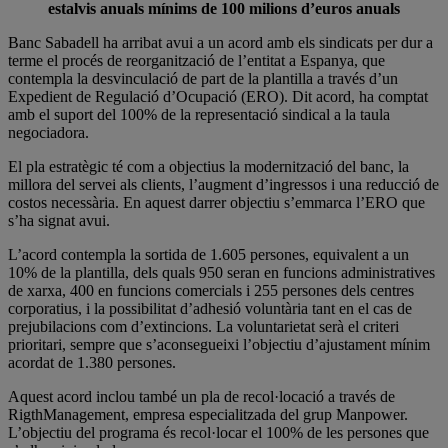
estalvis anuals mínims de 100 milions d’euros anuals
Banc Sabadell ha arribat avui a un acord amb els sindicats per dur a
terme el procés de reorganització de l’entitat a Espanya, que
contempla la desvinculació de part de la plantilla a través d’un
Expedient de Regulació d’Ocupació (ERO). Dit acord, ha comptat
amb el suport del 100% de la representació sindical a la taula
negociadora.
El pla estratègic té com a objectius la modernització del banc, la
millora del servei als clients, l’augment d’ingressos i una reducció de
costos necessària. En aquest darrer objectiu s’emmarca l’ERO que
s’ha signat avui.
L’acord contempla la sortida de 1.605 persones, equivalent a un
10% de la plantilla, dels quals 950 seran en funcions administratives
de xarxa, 400 en funcions comercials i 255 persones dels centres
corporatius, i la possibilitat d’adhesió voluntària tant en el cas de
prejubilacions com d’extincions. La voluntarietat serà el criteri
prioritari, sempre que s’aconsegueixi l’objectiu d’ajustament mínim
acordat de 1.380 persones.
Aquest acord inclou també un pla de recol·locació a través de
RigthManagement, empresa especialitzada del grup Manpower.
L’objectiu del programa és recol·locar el 100% de les persones que