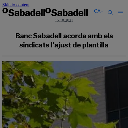
Skip to content
CA
15.10.2021
Català
Català
English
English
Banc Sabadell acorda amb els
Español
Español
sindicats l’ajust de plantilla