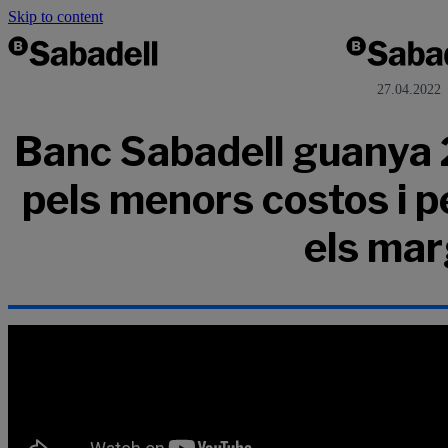
Skip to content
27.04.2022
Banc Sabadell guanya 2
pels menors costos i pe
els ma