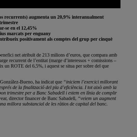
stos recurrents) augmenta un 20,9% interanualment
trimestre
uar-se en el 12,45%
tius marcats per enguany
contribueix positivament als comptes del grup per cinquè
benefici net atribuït de 213 milions d’euros, que compara amb
arge recurrent de l’entitat (marge d’interessos + comissions –
ix un ROTE del 6,5%, i aquest se situa per sobre del que
ar González-Bueno, ha indicat que
“iniciem l’exercici millorant
prés de la finalització del pla d’eficiència. I tot això amb la
on trimestre per a Banc Sabadell i estem en línia de complir
ear, director financer de Banc Sabadell,
“veiem un augment
na millora substancial de les ràtios de capital del banc.