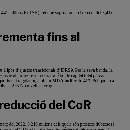
0.441 milions ExTSB), fet que suposa un creixement del 3,4%
crementa fins al
ou 14pbs d’ajustos transicionals d’IFRS9. Per la seva banda, la
ecte al trimestre anterior. La ràtio de capital total
phase
 requeriment regulador, amb un
MDA buffer
de 413. Pel que fa a
riba al 235% a nivell de grup.
 reducció del CoR
 març del 2022, 6.210 milions dels quals són préstecs dubtosos i
situa en el 53%, i la cobertura de préstecs dubtosos (stage 3)