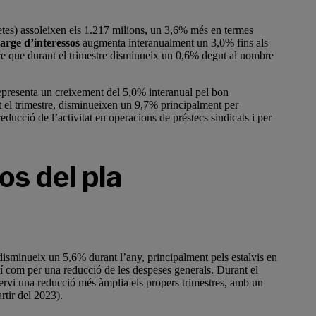
tes) assoleixen els 1.217 milions, un 3,6% més en termes
arge d’interessos
augmenta interanualment un 3,0% fins als
re que durant el trimestre disminueix un 0,6% degut al nombre
representa un creixement del 5,0% interanual pel bon
t el trimestre, disminueixen un 9,7% principalment per
reducció de l’activitat en operacions de préstecs sindicats i per
os del pla
 disminueix un 5,6% durant l’any, principalment pels estalvis en
xí com per una reducció de les despeses generals. Durant el
bservi una reducció més àmplia els propers trimestres, amb un
rtir del 2023).