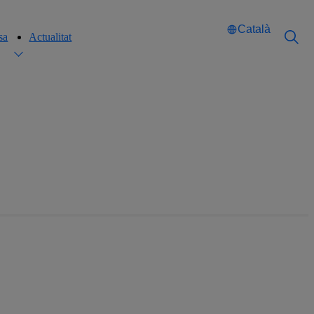
Català
sa
Actualitat
Català
Català
English
English
Español
Español