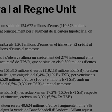
a i al Regne Unit
 un saldo de 154.672 milions d’euros (110.378 milions
t principalment per l’augment de la cartera hipotecària, on
rriba als 1.261 milions d’euros en el trimestre. El
crèdit al
ions d’euros el trimestre.
, i s’observa alhora un creixement del 27% interanual en la
 facturació de TPV’s, que se situa en els 9.500 milions d’euros.
zen 161.316 milions d’euros (119.118 milions ExTSB) i creixen
una lleugera caiguda del 0,4% (0,1% Ex TSB) per venciments
6.520 milions d’euros (106.279 milions ExTSB), amb un
ó del 0,5% (0,3% ex TSB) durant el trimestre.
lions ExTSB) i es redueixen un 17,2% (16,0% ExTSB) respecte
ant el trimestre, creixen un 3,9% (5,5% Ex TSB).
 situen en els 40.624 milions d’euros i augmenten un 2,9%
 malgrat la venda de BancSabadell d’Andorra. Aïllant aquest