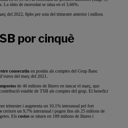
s. La ràtio de morositat se situa en el 3,66%.
arç del 2022, 8pbs per sota del trimestre anterior i millora
TSB por cinquè
estre consecutiu
en positiu als comptes del Grup Banc
 d’euros del març del 2021.
’impostos
de 46 milions de lliures en tancar el març, que
 contribució estable de TSB als comptes del grup. El benefici
imer trimestre i augmenta un 10,1% interanual pel fort
s
creixen un 9,7% interanual i pugen fins als 25 milions de
rgetes. Els
costos
se situen en 189 milions de lliures i