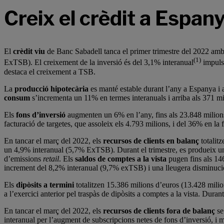
Creix el crèdit a Espany
El
crèdit viu
de Banc Sabadell tanca el primer trimestre del 2022 amb
(1)
ExTSB). El creixement de la inversió és del 3,1% interanual
impulsa
destaca el creixement a TSB.
La
producció hipotecària
es manté estable durant l’any a Espanya i a
consum
s’incrementa un 11% en termes interanuals i arriba als 371 mil
Els
fons d’inversió
augmenten un 6% en l’any, fins als 23.848 milions
facturació de targetes, que assoleix els 4.793 milions, i del 36% en la
En tancar el març del 2022, els
recursos de clients en balanç
totalit
un 4,9% interanual (5,7% ExTSB). Durant el trimestre, es produeix 
d’emissions
retail
. Els
saldos de comptes a la vista
pugen fins als 14
increment del 8,2% interanual (9,7% exTSB) i una lleugera disminuci
Els
dipòsits a termini
totalitzen 15.386 milions d’euros (13.428 mi
a l’exercici anterior pel traspàs de dipòsits a comptes a la vista. Dur
En tancar el març del 2022, els
recursos de clients fora de balanç
se
interanual per l’augment de subscripcions netes de fons d’inversió, i