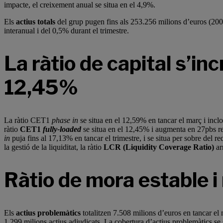
impacte, el creixement anual se situa en el 4,9%.
Els
actius totals
del grup pugen fins als 253.256 milions d’euros (20
interanual i del 0,5% durant el trimestre.
La ràtio de capital s’in
12,45%
La ràtio CET1
phase in
se situa en el 12,59% en tancar el març i incl
ràtio
CET1
fully-loaded
se situa en el 12,45% i augmenta en 27pbs resp
in
puja fins al 17,13% en tancar el trimestre, i se situa per sobre del
la gestió de la liquiditat, la ràtio
LCR (Liquidity Coverage Ratio)
ar
Ràtio de mora estable i
Els
actius problemàtics
totalitzen 7.508 milions d’euros en tancar el
1.299 milions actius adjudicats. La cobertura d’actius problemàtics se 