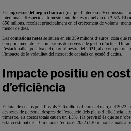
Els
ingressos del negoci bancari
(marge d’interessos + comissions ne
interanuals. Respecte al trimestre anterior, es redueixen un 3,5%. El
m
858 milions, recolzat principalment en el creixement de volums, ment
menor de dies.
Les
comissions netes
se situen en els 359 milions d’euros, cosa que 
comportament de les comissions de serveis i de gestió d’actius. Duran
l’estacionalitat positiva del quart trimestre del 2021, així com per una 
l’impacte de la volatilitat del mercat de capitals en gestió d’actius.
Impacte positiu en cost
d’eficiència
El total de costos puja fins als 726 milions d’euros el març del 2022 i
despeses de personal després de l’execució dels plans d’eficiència, ai
trimestre, els costos totals cauen un 4,3%, i la previsió és que se n’o
estalvi estimat de 110 milions d’euros el 2022 (130 milions anuals a pa