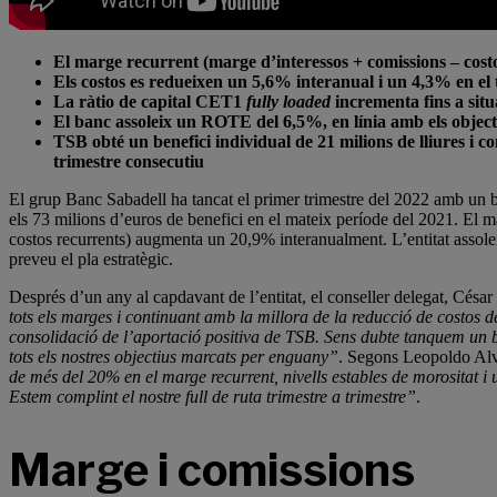
El marge recurrent (marge d’interessos + comissions – co
Els costos es redueixen un 5,6% interanual i un 4,3% en el 
La ràtio de capital CET1
fully loaded
incrementa fins a sit
El banc assoleix un ROTE del 6,5%, en línia amb els objec
TSB obté un benefici individual de 21 milions de lliures i 
trimestre consecutiu
El grup Banc Sabadell ha tancat el primer trimestre del 2022 amb un 
els 73 milions d’euros de benefici en el mateix període del 2021. El m
costos recurrents) augmenta un 20,9% interanualment. L’entitat assole
preveu el pla estratègic.
Després d’un any al capdavant de l’entitat, el conseller delegat, Cés
tots els marges i continuant amb la millora de la reducció de costos des
consolidació de l’aportació positiva de TSB. Sens dubte tanquem un b
tots els nostres objectius marcats per enguany”
. Segons Leopoldo Alv
de més del 20% en el marge recurrent, nivells estables de morositat i u
Estem complint el nostre full de ruta trimestre a trimestre”
.
Marge i comissions