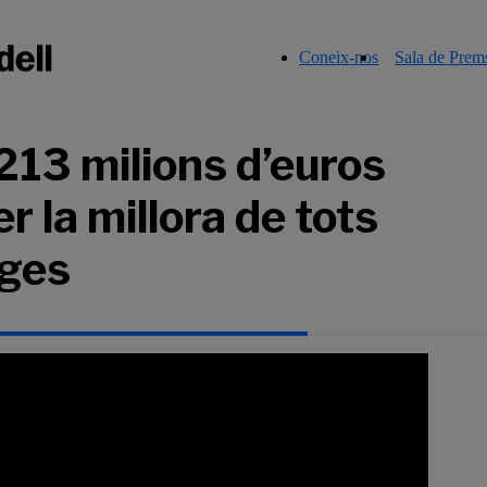
Coneix-nos
Sala de Prem
13 milions d’euros
r la millora de tots
rges