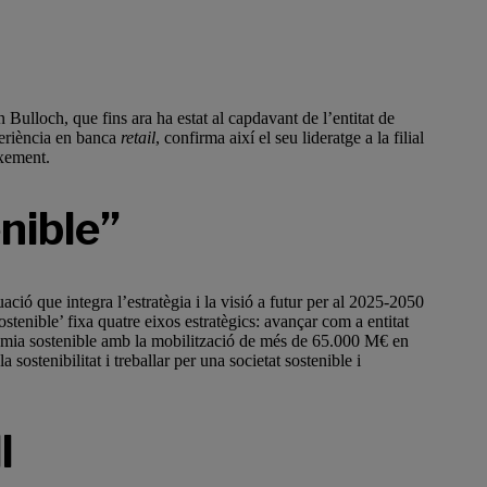
ulloch, que fins ara ha estat al capdavant de l’entitat de
eriència en banca
retail
, confirma així el seu lideratge a la filial
ixement.
nible”
ió que integra l’estratègia i la visió a futur per al 2025-2050
enible’ fixa quatre eixos estratègics: avançar com a entitat
nomia sostenible amb la mobilització de més de 65.000 M€ en
 sostenibilitat i treballar per una societat sostenible i
l