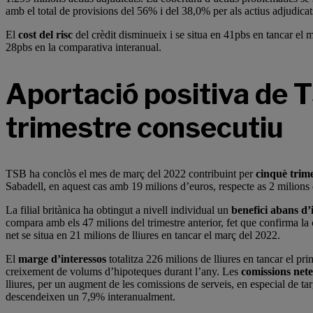
amb el total de provisions del 56% i del 38,0% per als actius adjudicat
El
cost del risc
del crèdit disminueix i se situa en 41pbs en tancar el m
28pbs en la comparativa interanual.
Aportació positiva de 
trimestre consecutiu
TSB ha conclòs el mes de març del 2022 contribuint per
cinquè trim
Sabadell, en aquest cas amb 19 milions d’euros, respecte as 2 milions
La filial britànica ha obtingut a nivell individual un
benefici abans d
compara amb els 47 milions del trimestre anterior, fet que confirma la
net se situa en 21 milions de lliures en tancar el març del 2022.
El
marge d’interessos
totalitza 226 milions de lliures en tancar el pr
creixement de volums d’hipoteques durant l’any. Les
comissions nete
lliures, per un augment de les comissions de serveis, en especial de ta
descendeixen un 7,9% interanualment.