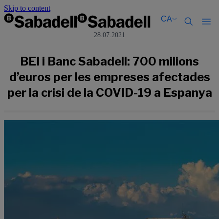
Skip to content
CA
28.07.2021
Català
Català
English
English
BEI i Banc Sabadell: 700 milions
Español
Español
d’euros per les empreses afectades
per la crisi de la COVID-19 a Espanya