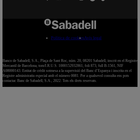
Política de cookies
Avís legal
Banco de Sabadell, S.A., Plaça de Sant Roc, núm. 20, 08201 Sabadell, inscrit en el Registre
Mercantil de Barcelona, tom/I.R.U.S. 1000152932861, foli 873, full B-1561, NIF
A08000143. Entitat de crèdit sotmesa a la supervisió del Banc d’Espanya i inscrita en el
Registre administratiu especial amb el número 0081. Per a qualsevol consulta ens pots
contactar. Banc de Sabadell, S.A., 2022. Tots els drets reservats.