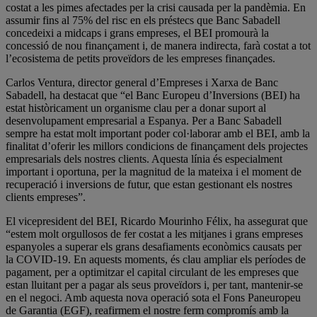
costat a les pimes afectades per la crisi causada per la pandèmia. En
assumir fins al 75% del risc en els préstecs que Banc Sabadell
concedeixi a midcaps i grans empreses, el BEI promourà la
concessió de nou finançament i, de manera indirecta, farà costat a tot
l’ecosistema de petits proveïdors de les empreses finançades.
Carlos Ventura, director general d’Empreses i Xarxa de Banc
Sabadell, ha destacat que “el Banc Europeu d’Inversions (BEI) ha
estat històricament un organisme clau per a donar suport al
desenvolupament empresarial a Espanya. Per a Banc Sabadell
sempre ha estat molt important poder col·laborar amb el BEI, amb la
finalitat d’oferir les millors condicions de finançament dels projectes
empresarials dels nostres clients. Aquesta línia és especialment
important i oportuna, per la magnitud de la mateixa i el moment de
recuperació i inversions de futur, que estan gestionant els nostres
clients empreses”.
El vicepresident del BEI, Ricardo Mourinho Félix, ha assegurat que
“estem molt orgullosos de fer costat a les mitjanes i grans empreses
espanyoles a superar els grans desafiaments econòmics causats per
la COVID-19. En aquests moments, és clau ampliar els períodes de
pagament, per a optimitzar el capital circulant de les empreses que
estan lluitant per a pagar als seus proveïdors i, per tant, mantenir-se
en el negoci. Amb aquesta nova operació sota el Fons Paneuropeu
de Garantia (EGF), reafirmem el nostre ferm compromís amb la