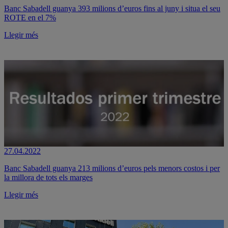
Banc Sabadell guanya 393 milions d’euros fins al juny i situa el seu
ROTE en el 7%
Llegir més
27.04.2022
Banc Sabadell guanya 213 milions d’euros pels menors costos i per
la millora de tots els marges
Llegir més