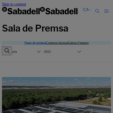
Skip to content
CA
Català
Català
Sala de Premsa
English
English
Español
Español
Notes de premsa
Contingut destacat
Galeria d’imatges
Categoría
2022