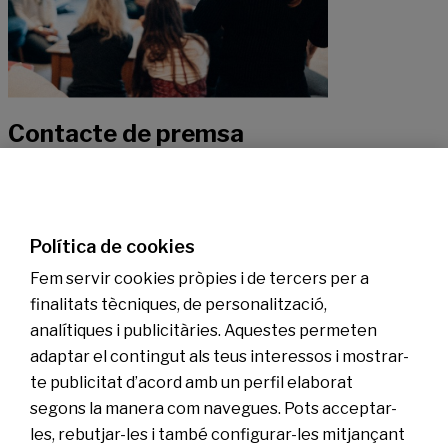
Contacte de premsa
Si voleu rebre més informació sobre les nostres novetats, no dubteu
a contactar amb els nostres especialistes.
Política de cookies
Fem servir cookies pròpies i de tercers per a
Contactar
finalitats tècniques, de personalització,
analítiques i publicitàries. Aquestes permeten
Coneix-nos
adaptar el contingut als teus interessos i mostrar-
Sala de Premsa
te publicitat d’acord amb un perfil elaborat
Actualitat
segons la manera com navegues. Pots acceptar-
Pla de Pensions d’Ocupació Banc Sabadell
les, rebutjar-les i també configurar-les mitjançant