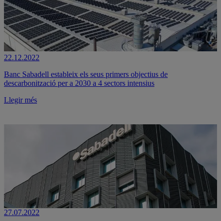
22.12.2022
Banc Sabadell estableix els seus primers objectius de
descarbonització per a 2030 a 4 sectors intensius
Llegir més
27.07.2022