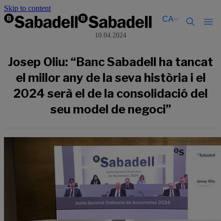
Skip to content
CA
10.04.2024
Català
Català
English
English
Josep Oliu: “Banc Sabadell ha tancat
Español
Español
el millor any de la seva història i el
2024 serà el de la consolidació del
seu model de negoci”