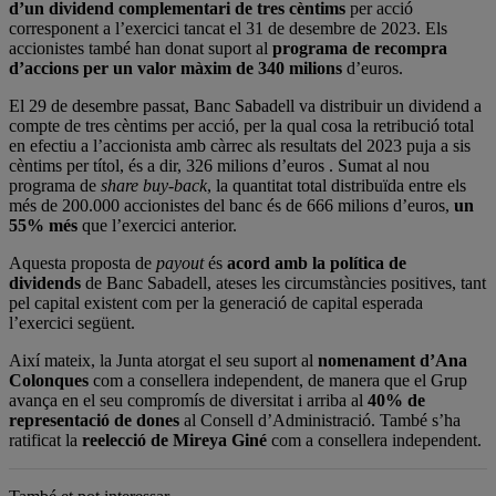
d’un dividend complementari de tres cèntims
per acció
corresponent a l’exercici tancat el 31 de desembre de 2023. Els
accionistes també han donat suport al
programa de recompra
d’accions per un valor màxim de 340 milions
d’euros.
El 29 de desembre passat, Banc Sabadell va distribuir un dividend a
compte de tres cèntims per acció, per la qual cosa la retribució total
en efectiu a l’accionista amb càrrec als resultats del 2023 puja a sis
cèntims per títol, és a dir, 326 milions d’euros . Sumat al nou
programa de
share buy-back
, la quantitat total distribuïda entre els
més de 200.000 accionistes del banc és de 666 milions d’euros,
un
55% més
que l’exercici anterior.
Aquesta proposta de
payout
és
acord amb la política de
dividends
de Banc Sabadell, ateses les circumstàncies positives, tant
pel capital existent com per la generació de capital esperada
l’exercici següent.
Així mateix, la Junta atorgat el seu suport al
nomenament d’Ana
Colonques
com a consellera independent, de manera que el Grup
avança en el seu compromís de diversitat i arriba al
40% de
representació de dones
al Consell d’Administració. També s’ha
ratificat la
reelecció de Mireya Giné
com a consellera independent.