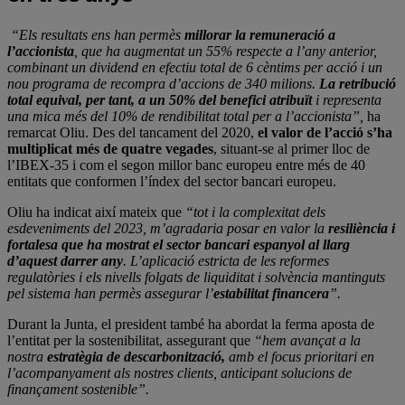
“Els resultats ens han permès
millorar la remuneració a
l’accionista
, que ha augmentat un 55% respecte a l’any anterior,
combinant un dividend en efectiu total de 6 cèntims per acció i un
nou programa de recompra d’accions de 340 milions.
La retribució
total equival, per tant, a un 50% del benefici atribuït
i representa
una mica més del 10% de rendibilitat total per a l’accionista”,
ha
remarcat Oliu. Des del tancament del 2020,
el valor de l’acció s’ha
multiplicat més de quatre vegades
, situant-se al primer lloc de
l’IBEX-35 i com el segon millor banc europeu entre més de 40
entitats que conformen l’índex del sector bancari europeu.
Oliu ha indicat així mateix que
“tot i la complexitat dels
esdeveniments del 2023, m’agradaria posar en valor la
resiliència i
fortalesa que ha mostrat el sector bancari espanyol al llarg
d’aquest darrer any
. L’aplicació estricta de les reformes
regulatòries i els nivells folgats de liquiditat i solvència mantinguts
pel sistema han permès assegurar l’
estabilitat financera
”.
Durant la Junta, el president també ha abordat la ferma aposta de
l’entitat per la sostenibilitat, assegurant que
“hem avançat a la
nostra
estratègia de descarbonització,
amb el focus prioritari en
l’acompanyament als nostres clients, anticipant solucions de
finançament sostenible”.