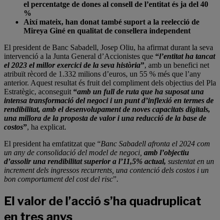
el percentatge de dones al consell de l’entitat és ja del 40
%
Així mateix, han donat també suport a la reelecció de
Mireya Giné en qualitat de consellera independent
El president de Banc Sabadell, Josep Oliu, ha afirmat durant la seva
intervenció a la Junta General d’Accionistes que
“
l’entitat ha tancat
el 2023 el millor exercici de la seva història
”
, amb un benefici net
atribuït rècord de 1.332 milions d’euros, un 55 % més que l’any
anterior. Aquest resultat és fruit del compliment dels objectius del Pla
Estratègic, aconseguit
“
amb un full de ruta que ha suposat una
intensa transformació del negoci i un punt d’inflexió en termes de
rendibilitat, amb el desenvolupament de noves capacitats digitals,
una millora de la proposta de valor i una reducció de la base de
costos
”
, ha explicat.
El president ha emfatitzat que “
Banc Sabadell afronta el 2024 com
un any de consolidació del model de negoci,
amb l’objectiu
d’assolir una rendibilitat superior a l’11,5% actual,
sustentat en un
increment dels ingressos recurrents, una contenció dels costos i un
bon comportament del cost del risc
”.
El valor de l’acció s’ha quadruplicat
en tres anys