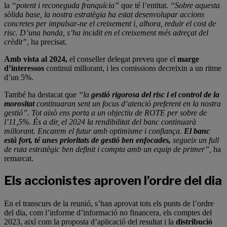
la
“potent i reconeguda franquícia”
que té l’entitat.
“Sobre aquesta
sòlida base, la nostra estratègia ha estat desenvolupar accions
concretes per impulsar-ne el creixement i, alhora, reduir el cost de
risc. D’una banda, s’ha incidit en el creixement més adreçat del
crèdit”
, ha precisat.
Amb vista al 2024,
el conseller delegat preveu que el
marge
d’interessos
continuï millorant, i les comissions decreixin a un ritme
d’un 5%.
També ha destacat que
“la
gestió rigorosa del risc i el control de la
morositat
continuaran sent un focus dʻatenció preferent en la nostra
gestió”. Tot això ens porta a un objectiu de ROTE per sobre de
l’11,5%. És a dir, el 2024 la rendibilitat del banc continuarà
millorant. Encarem el futur amb optimisme i confiança.
El banc
està fort, té unes prioritats de gestió ben enfocades,
segueix un full
de ruta estratègic ben definit i compta amb un equip de primer”,
ha
remarcat.
Els accionistes aproven l’ordre del dia
En el transcurs de la reunió, s’han aprovat tots els punts de l’ordre
del dia, com l’informe d’informació no financera, els comptes del
2023, així com la proposta d’aplicació del resultat i la
distribució