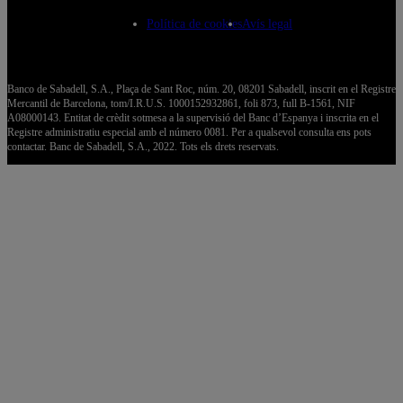
Política de cookies
Avís legal
Banco de Sabadell, S.A., Plaça de Sant Roc, núm. 20, 08201 Sabadell, inscrit en el Registre
Mercantil de Barcelona, tom/I.R.U.S. 1000152932861, foli 873, full B-1561, NIF
A08000143. Entitat de crèdit sotmesa a la supervisió del Banc d’Espanya i inscrita en el
Registre administratiu especial amb el número 0081. Per a qualsevol consulta ens pots
contactar. Banc de Sabadell, S.A., 2022. Tots els drets reservats.