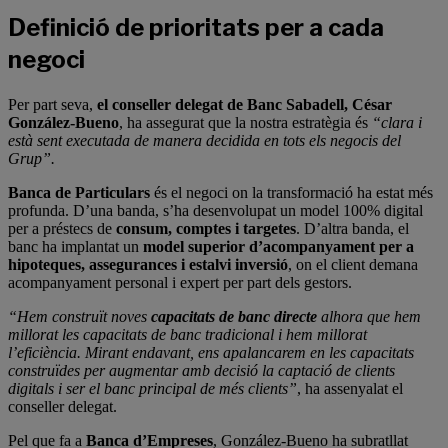
Definició de prioritats per a cada
negoci
Per part seva,
el conseller delegat de Banc Sabadell, César
González-Bueno
, ha assegurat que la nostra estratègia és
“clara i
està sent executada de manera decidida en tots els negocis del
Grup”.
Banca de Particulars
és el negoci on la transformació ha estat més
profunda. D’una banda, s’ha desenvolupat un model 100% digital
per a préstecs de
consum, comptes i targetes
. D’altra banda, el
banc ha implantat un
model superior d’acompanyament per a
hipoteques, assegurances i estalvi inversió
, on el client demana
acompanyament personal i expert per part dels gestors.
“Hem construït noves
capacitats de banc directe
alhora que hem
millorat les capacitats de banc tradicional i hem millorat
l’eficiència. Mirant endavant, ens apalancarem en les capacitats
construïdes per augmentar amb decisió la captació de clients
digitals i ser el banc principal de més clients”
, ha assenyalat el
conseller delegat.
Pel que fa a
Banca d’Empreses
, González-Bueno ha subratllat