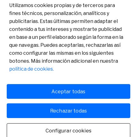
Utilizamos cookies propias y de terceros para
fines técnicos, personalización, analíticos y
publicitarias. Estas últimas permiten adaptar el
En este episodio, Álex y Gonzalo conversan sobre cómo crear una
contenido a tus intereses y mostrarte publicidad
de las marcas de restauración más reconocidas de España y liderar la
en base a un perfil elaborado según la forma en la
hamburguesería que ostenta el título de la mejor del mundo. Entre
que navegas. Puedes aceptarlas, rechazarlas así
anécdotas, aprendizajes y miradas al futuro, revelan curiosidades
como configurar las mismas en los siguientes
sobre el comportamiento del cliente en el sector y comparten las
botones. Más información adicional en nuestra
claves que les han permitido destacar en un entorno tan competitivo
como apasionante.
política de cookies.
Protagonistas
Historias
Imágenes
Podcast
Aceptar todas
Conoce a los protagonistas
Rechazar todas
Configurar cookies