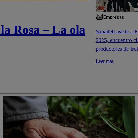
Empresas
 la Rosa – La ola
Sabadell asiste a F
2025, encuentro cl
productores de fru
Leer más