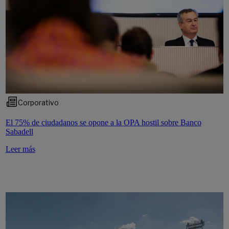
Corporativo
El 75% de ciudadanos se opone a la OPA hostil sobre Banco
Sabadell
Leer más