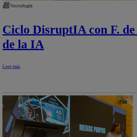
Tecnología
Ciclo DisruptIA con F. de
de la IA
Leer más