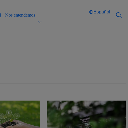
Español
d
Nos entendemos
Català
Català
English
English
Español
Español