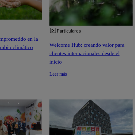
Particulares
mprometido en la
Welcome Hub: creando valor para
ambio climático
clientes internacionales desde el
inicio
Leer más