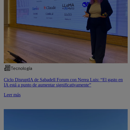
Tecnología
Ciclo DisruptIA de Sabadell Forum con Nerea Luis: “El gasto en
IA está a punto de aumentar significativamente”
Leer más