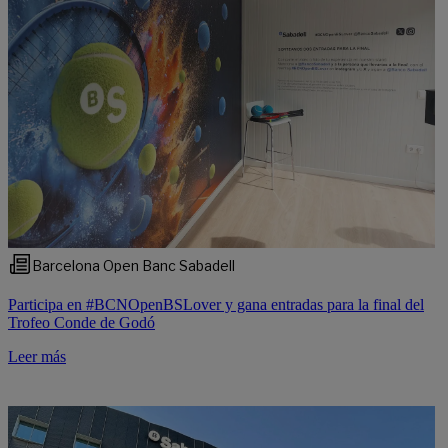
Barcelona Open Banc Sabadell
Participa en #BCNOpenBSLover y gana entradas para la final del
Trofeo Conde de Godó
Leer más