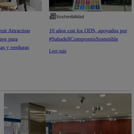
Sostenibilidad
10 años con los ODS, apoyados por
ruit Attraction
#SabadellCompromisSostenible
ave para
tas y verduras
Leer más