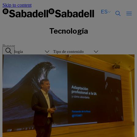
Skip to content
ES
Català
Català
Tecnología
English
English
Español
Español
Tecnología
Tipo de contenido