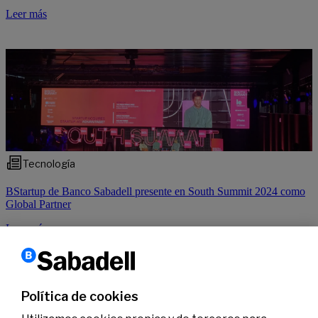
Leer más
Tecnología
BStartup de Banco Sabadell presente en South Summit 2024 como
Global Partner
Leer más
1
2
3
4
›
Política de cookies
Siguiente