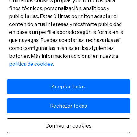
Utilizamos cookies propias y de terceros para
fines técnicos, personalización, analíticos y
publicitarias. Estas últimas permiten adaptar el
Conócenos
Sala de Prensa
contenido a tus intereses y mostrarte publicidad
Actualidad
en base a un perfil elaborado según la forma en la
Nos entendemos
que navegas. Puedes aceptarlas, rechazarlas así
Plan de Pensiones de Empleo de Banco Sabadell
como configurar las mismas en los siguientes
botones. Más información adicional en nuestra
política de cookies.
Aceptar todas
Política de cookies
Avís legal
Rechazar todas
Banco de Sabadell, S.A., Plaça de Sant Roc, núm. 20, 08201 Sabadell, inscrito en el
Registro Mercantil de Barcelona, tomo/I.R.U.S. 1000152932861, folio 873, hoja B-1561,
NIF A08000143. Entidad de crédito sujeta a la supervisión del Banco de España e inscrita
Configurar cookies
en el Registro administrativo especial con el número 0081. Para cualquier consulta puedes
contactar con nosotros. Banco de Sabadell, S.A., 2022. Todos los derechos reservados.