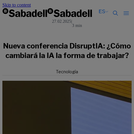
Skip to content
ES
27.02.2025
|
3 min
Català
Català
English
English
Español
Español
Nueva conferencia DisruptIA: ¿Cómo
cambiará la IA la forma de trabajar?
Tecnología