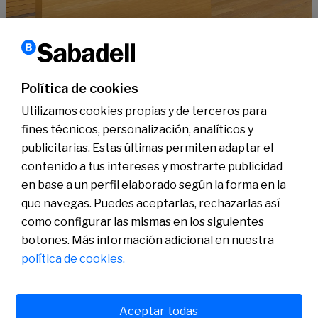
Tecnología
Ciclo DisruptIA con F. Fajula: Europa empieza a cambiar el rumbo
en el desarrollo de la IA
Política de cookies
Leer más
Utilizamos cookies propias y de terceros para
fines técnicos, personalización, analíticos y
publicitarias. Estas últimas permiten adaptar el
Conócenos
contenido a tus intereses y mostrarte publicidad
Sala de Prensa
en base a un perfil elaborado según la forma en la
Actualidad
Nos entendemos
que navegas. Puedes aceptarlas, rechazarlas así
Plan de Pensiones de Empleo de Banco Sabadell
como configurar las mismas en los siguientes
botones. Más información adicional en nuestra
política de cookies.
Aceptar todas