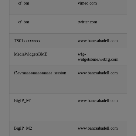
__cf_bm
vimeo.com
__cf_bm
twitter.com
TS01xxxxxxxx
www.bancsabadell.com
MediaWidgetsBME
wfg-
widgetsbme.webfg.com
f5avraaaaaaaaaaaaaaaa_session_
www.bancsabadell.com
BigIP_M1
www.bancsabadell.com
BigIP_M2
www.bancsabadell.com