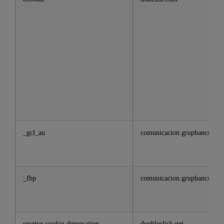
_gcl_au
comunicacion.grupbancsabad
_fbp
comunicacion.grupbancsabad
receive-cookie-deprecation
doubleclick.net