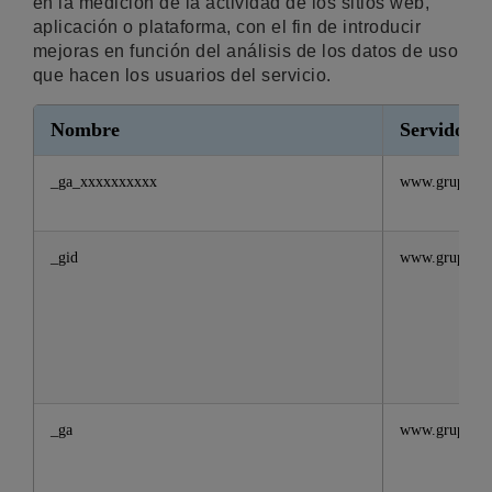
en la medición de la actividad de los sitios web,
aplicación o plataforma, con el fin de introducir
mejoras en función del análisis de los datos de uso
que hacen los usuarios del servicio.
Nombre
Servidor
_ga_xxxxxxxxxx
www.grupbanc
_gid
www.grupbanc
_ga
www.grupbanc