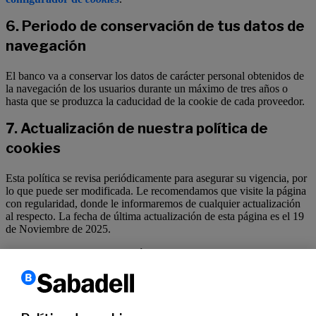
6. Periodo de conservación de tus datos de
navegación
El banco va a conservar los datos de carácter personal obtenidos de
la navegación de los usuarios durante un máximo de tres años o
hasta que se produzca la caducidad de la cookie de cada proveedor.
7. Actualización de nuestra política de
cookies
Esta política se revisa periódicamente para asegurar su vigencia, por
lo que puede ser modificada. Le recomendamos que visite la página
con regularidad, donde le informaremos de cualquier actualización
al respecto. La fecha de última actualización de esta página es el 19
de Noviembre de 2025.
Para obtener mayor información sobre el tratamiento de sus datos
personales al margen de la instalación de cookies en su terminal
puede visitar “
el anexo de información detallada sobre
protección de datos de carácter personal
”.