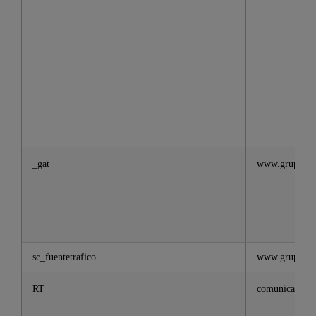
_gat
www.grupbanc
sc_fuentetrafico
www.grupbanc
RT
comunicacion.