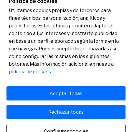
Política de cookies
Utilizamos cookies propias y de terceros para
fines técnicos, personalización, analíticos y
publicitarias. Estas últimas permiten adaptar el
Conócenos
Sala de Prensa
contenido a tus intereses y mostrarte publicidad
Actualidad
en base a un perfil elaborado según la forma en la
Nos entendemos
que navegas. Puedes aceptarlas, rechazarlas así
Plan de Pensiones de Empleo de Banco Sabadell
como configurar las mismas en los siguientes
botones. Más información adicional en nuestra
política de cookies.
Aceptar todas
Política de cookies
Avís legal
Rechazar todas
Banco de Sabadell, S.A., Plaça de Sant Roc, núm. 20, 08201 Sabadell, inscrito en el
Registro Mercantil de Barcelona, tomo/I.R.U.S. 1000152932861, folio 873, hoja B-1561,
NIF A08000143. Entidad de crédito sujeta a la supervisión del Banco de España e inscrita
Configurar cookies