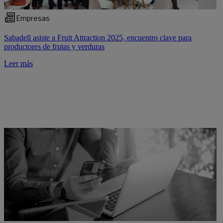
Empresas
Sabadell asiste a Fruit Attraction 2025, encuentro clave para
productores de frutas y verduras
Leer más