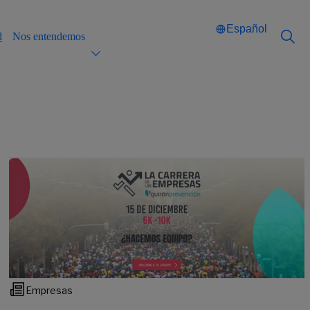
Español
d
Nos entendemos
Català
Català
English
English
Español
Español
Empresas