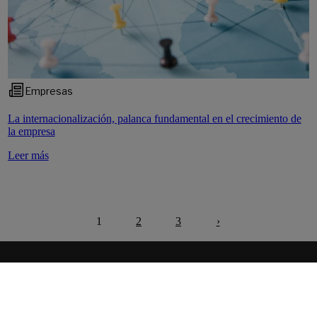
Empresas
La internacionalización, palanca fundamental en el crecimiento de
la empresa
Leer más
1
2
3
›
Siguiente
de Pensiones de Empleo de Banco Sabadell