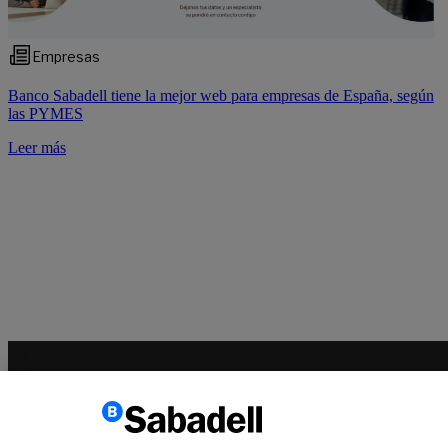
Empresas
Banco Sabadell tiene la mejor web para empresas de España, según
las PYMES
Leer más
Conócenos
Sala de Prensa
Actualidad
Nos entendemos
Plan 