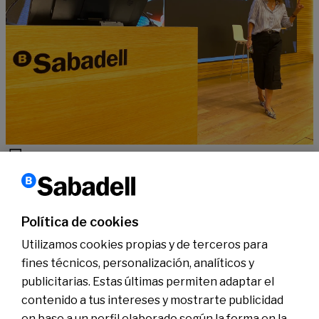
Tecnología
Ciclo DisruptIA con M. González Ortín – Cómo proteger la
reputación de marca en la era de IAs
Política de cookies
Leer más
Utilizamos cookies propias y de terceros para
fines técnicos, personalización, analíticos y
publicitarias. Estas últimas permiten adaptar el
Conócenos
Sala de Prensa
contenido a tus intereses y mostrarte publicidad
Actualidad
en base a un perfil elaborado según la forma en la