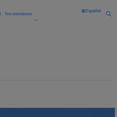
Español
d
Nos entendemos
Català
Català
English
English
Español
Español