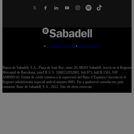
Política de cookies
Avís legal
Banco de Sabadell, S.A., Plaça de Sant Roc, núm. 20, 08201 Sabadell, inscrit en el Registre
Mercantil de Barcelona, tom/I.R.U.S. 1000152932861, foli 873, full B-1561, NIF
A08000143. Entitat de crèdit sotmesa a la supervisió del Banc d’Espanya i inscrita en el
Registre administratiu especial amb el número 0081. Per a qualsevol consulta ens pots
contactar. Banc de Sabadell, S.A., 2022. Tots els drets reservats.