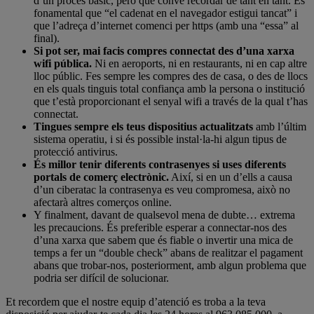
d’un procés bàsic, però que convé recordar de tant en tant. És
fonamental que “el cadenat en el navegador estigui tancat” i
que l’adreça d’internet comenci per https (amb una “essa” al
final).
Si pot ser, mai facis compres connectat des d’una xarxa
wifi pública.
Ni en aeroports, ni en restaurants, ni en cap altre
lloc públic. Fes sempre les compres des de casa, o des de llocs
en els quals tinguis total confiança amb la persona o institució
que t’està proporcionant el senyal wifi a través de la qual t’has
connectat.
Tingues sempre els teus dispositius actualitzats
amb l’últim
sistema operatiu, i si és possible instal·la-hi algun tipus de
protecció antivirus.
És millor tenir diferents contrasenyes si uses diferents
portals de comerç electrònic.
Així, si en un d’ells a causa
d’un ciberatac la contrasenya es veu compromesa, això no
afectarà altres comerços online.
Y finalment, davant de qualsevol mena de dubte… extrema
les precaucions. És preferible esperar a connectar-nos des
d’una xarxa que sabem que és fiable o invertir una mica de
temps a fer un “double check” abans de realitzar el pagament
abans que trobar-nos, posteriorment, amb algun problema que
podria ser difícil de solucionar.
Et recordem que el nostre equip d’atenció es troba a la teva