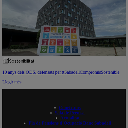
Sostenibilitat
10 anys dels ODS, defensats per #SabadellCompromisSostenible
Llegir més
Coneix-nos
Sala de Premsa
Actualitat
Pla de Pensions d’Ocupació Banc Sabadell