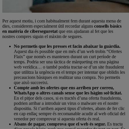
Per aquest motiu, i com habitualment fem durant aquesta mena de
dies, considerem especialment útil recordar alguns
consells bàsics
en matèria de ciberseguretat
que ens ajudaran al fet que les
nostres compres siguin el màxim de segures.
No permetis que les presses et facin abaixar la guàrdia.
Aquest dia és possible que en més d’un web trobis “Ofertes
Flaix” que només es mantenen durant un curt període de
temps. Podria ser una tàctica de màrqueting en una pàgina
web verídica… o també podria tractar-se d’un site fraudulent
que utilitza la urgència en el temps per intentar que oblidis les
precaucions bàsiques en realitzar una compra. No permetis
que això succeeixi.
Compte amb les ofertes que ens arriben per correu,
WhatsApp o altres canals sense que les hàgim sol·licitat.
En el pitjor dels casos, si es tractés d’una oferta fraudulenta,
podrien arribar a introduir un virus o malware en el nostre
dispositiu. Si t’arriben aquest tipus d’ofertes, abans de fer clic
en cap enllaç sempre és recomanable acudir al web oficial del
venedor per comprovar si aquesta oferta és real.
Abans de pagar, comprova que el web és segur.
Es tracta