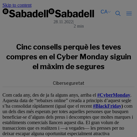
Skip to content
CA
28.11.2022
|
2 min
Català
Català
English
English
Español
Español
Cinc consells perquè les teves
compres en el Cyber Monday siguin
el màxim de segures
Ciberseguretat
Com cada any, des de ja fa alguns anys, arriba el
#CyberMonday
.
Aquesta data de “rebaixes online” creada a principis d’aquest segle
s’ha consolidat ràpidament (igual que el recent
#BlackFriday
)
com
un dels dies més esperats per totes aquelles persones que busquen
beneficiar-se d’alguns dels preus i descomptes que moltes marques i
establiments comercials llancen aquest dia. El gran volum de
transaccions que es realitzen i —a vegades— les presses per no
deixar escapar alguna oportunitat especialment atractiva