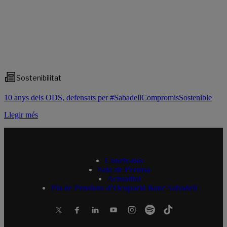
Sostenibilitat
10 anys dels ODS, defensats per #SabadellCompromisSostenible
Llegir més
Coneix-nos
Sala de Premsa
Actualitat
Pla de Pensions d’Ocupació Banc Sabadell