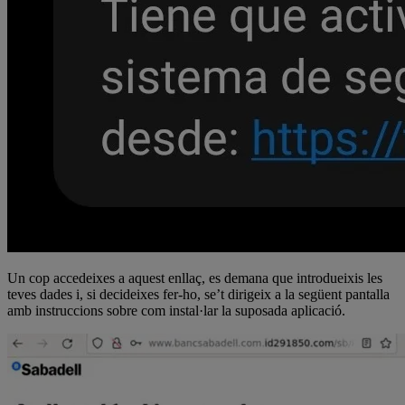
Un cop accedeixes a aquest enllaç, es demana que introdueixis les
teves dades i, si decideixes fer-ho, se’t dirigeix a la següent pantalla
amb instruccions sobre com instal·lar la suposada aplicació.