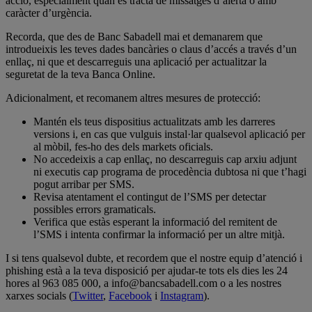
acció, especialment quan es tracta de missatges d’alerta o amb
caràcter d’urgència.
Recorda, que des de Banc Sabadell mai et demanarem que
introdueixis les teves dades bancàries o claus d’accés a través d’un
enllaç, ni que et descarreguis una aplicació per
actualitzar la
seguretat de la teva Banca Online.
Adicionalment, et recomanem altres mesures de protecció:
Mantén els teus dispositius actualitzats amb les darreres
versions i, en cas que vulguis instal·lar qualsevol aplicació per
al mòbil, fes-ho des dels
markets
oficials.
No accedeixis a cap enllaç, no descarreguis cap arxiu adjunt
ni executis cap programa de procedència dubtosa ni que t’hagi
pogut arribar per SMS.
Revisa atentament el contingut de l’SMS per detectar
possibles errors gramaticals.
Verifica que estàs esperant la informació del remitent de
l’SMS i intenta confirmar la informació per un altre mitjà.
I si tens qualsevol dubte, et recordem que el nostre equip d’atenció i
phishing està a la teva disposició per ajudar-te tots els dies les 24
hores al 963 085 000, a info@bancsabadell.com o a les nostres
xarxes socials (
Twitter
,
Facebook
i
Instagram
).