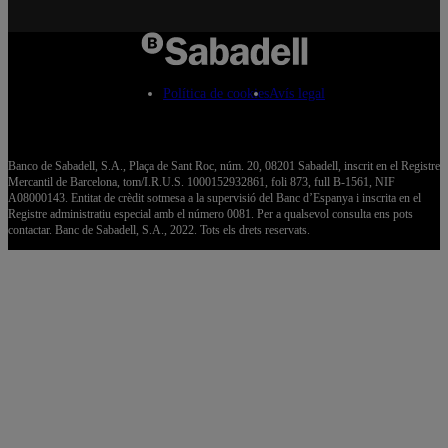
Política de cookies
Avís legal
Banco de Sabadell, S.A., Plaça de Sant Roc, núm. 20, 08201 Sabadell, inscrit en el Registre
Mercantil de Barcelona, tom/I.R.U.S. 1000152932861, foli 873, full B-1561, NIF
A08000143. Entitat de crèdit sotmesa a la supervisió del Banc d’Espanya i inscrita en el
Registre administratiu especial amb el número 0081. Per a qualsevol consulta ens pots
contactar. Banc de Sabadell, S.A., 2022. Tots els drets reservats.