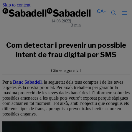
Skip to content
CA
14.03.2022
|
3 min
Català
Català
English
English
Español
Español
Com detectar i prevenir un possible
intent de frau digital per SMS
Ciberseguretat
Per a
Banc Sabadell
, la seguretat dels teus comptes i de les teves
targetes és la nostra prioritat. Per això, treballem per garantir la
màxima protecció de les teves dades bancàries i t’informem sobre les
possibles amenaces a les quals pots veure’t exposat perquè sàpigues
com actuar en tot moment. Tot això, amb l’objectiu que coneguis els
diferents tipus de fraus, aprenguis a prevenir-los i evitis caure en
possibles enganys.