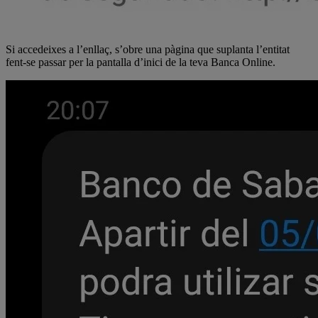
Si accedeixes a l’enllaç, s’obre una pàgina que suplanta l’entitat
fent-se passar per la pantalla d’inici de la teva Banca Online.