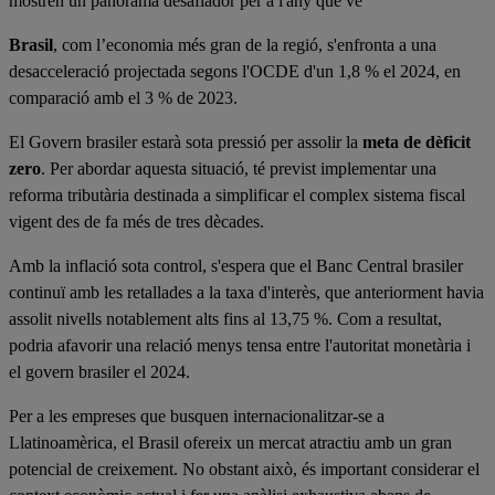
mostren un panorama desafiador per a l'any que ve
Brasil
, com l’economia més gran de la regió, s'enfronta a una
desacceleració projectada segons l'OCDE d'un 1,8 % el 2024, en
comparació amb el 3 % de 2023.
El Govern brasiler estarà sota pressió per assolir la
meta de dèficit
zero
. Per abordar aquesta situació, té previst implementar una
reforma tributària destinada a simplificar el complex sistema fiscal
vigent des de fa més de tres dècades.
Amb la inflació sota control, s'espera que el Banc Central brasiler
continuï amb les retallades a la taxa d'interès, que anteriorment havia
assolit nivells notablement alts fins al 13,75 %. Com a resultat,
podria afavorir una relació menys tensa entre l'autoritat monetària i
el govern brasiler el 2024.
Per a les empreses que busquen internacionalitzar-se a
Llatinoamèrica, el Brasil ofereix un mercat atractiu amb un gran
potencial de creixement. No obstant això, és important considerar el