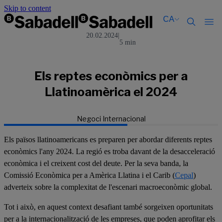
Skip to content
CA
20.02.2024
|
5 min
Català
Català
English
English
Español
Español
Els reptes econòmics per a
Llatinoamèrica el 2024
Negoci Internacional
Els països llatinoamericans es preparen per abordar diferents reptes
econòmics l'any 2024. La regió es troba davant de la desacceleració
econòmica i el creixent cost del deute. Per la seva banda, la
Comissió Econòmica per a Amèrica Llatina i el Carib (
Cepal
)
adverteix sobre la complexitat de l'escenari macroeconòmic global.
Tot i això, en aquest context desafiant també sorgeixen oportunitats
per a la internacionalització de les empreses, que poden aprofitar els