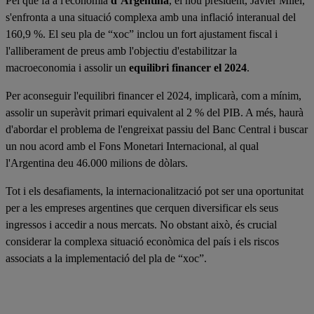
Pel que fa a l'economia
d’Argentina
, el nou president, Javier Milei,
s'enfronta a una situació complexa amb una inflació interanual del
160,9 %. El seu pla de “xoc” inclou un fort ajustament fiscal i
l'alliberament de preus amb l'objectiu d'estabilitzar la
macroeconomia i assolir un
equilibri financer el 2024
.
Per aconseguir l'equilibri financer el 2024, implicarà, com a mínim,
assolir un superàvit primari equivalent al 2 % del PIB. A més, haurà
d'abordar el problema de l'engreixat passiu del Banc Central i buscar
un nou acord amb el Fons Monetari Internacional, al qual
l'Argentina deu 46.000 milions de dòlars.
Tot i els desafiaments, la internacionalització pot ser una oportunitat
per a les empreses argentines que cerquen diversificar els seus
ingressos i accedir a nous mercats. No obstant això, és crucial
considerar la complexa situació econòmica del país i els riscos
associats a la implementació del pla de “xoc”.