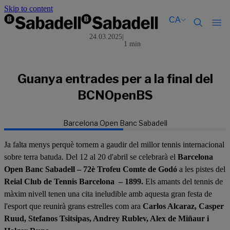
Skip to content
CA
24.03.2025
|
1 min
Català
Català
English
English
Español
Español
Guanya entrades per a la final del
BCNOpenBS
Barcelona Open Banc Sabadell
Ja falta menys perquè tornem a gaudir del millor tennis internacional
sobre terra batuda. Del 12 al 20 d'abril se celebrarà el
Barcelona
Open Banc Sabadell – 72è Trofeu Comte de Godó
a les pistes del
Reial Club de Tennis Barcelona – 1899.
Els amants del tennis de
màxim nivell tenen una cita ineludible amb aquesta gran festa de
l'esport que reunirà grans estrelles com ara
Carlos Alcaraz, Casper
Ruud, Stefanos Tsitsipas, Andrey Rublev, Alex de Miñaur i