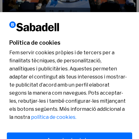
Barcelona Open Banc Sabadell
BcnOpenBS: 72º Trofeu Conde de Godó
Política de cookies
Llegir més
Fem servir cookies pròpies i de tercers per a
finalitats tècniques, de personalització,
analítiques i publicitàries. Aquestes permeten
Coneix-nos
adaptar el contingut als teus interessos i mostrar-
Sala de Premsa
te publicitat d’acord amb un perfil elaborat
Actualitat
segons la manera com navegues. Pots acceptar-
Pla de Pensions d’Ocupació Banc Sabadell
les, rebutjar-les i també configurar-les mitjançant
els botons següents. Més informació addicional a
la nostra
política de cookies.