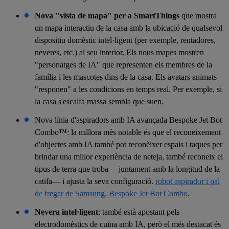
Nova "vista de mapa" per a SmartThings
que mostra
un mapa interactiu de la casa amb la ubicació de qualsevol
dispositiu domèstic intel·ligent (per exemple, rentadores,
neveres, etc.) al seu interior. Els nous mapes mostren
"personatges de IA" que representen els membres de la
família i les mascotes dins de la casa. Els avatars animats
"responen" a les condicions en temps real. Per exemple, si
la casa s'escalfa massa sembla que suen.
Nova línia d'aspiradors amb IA avançada Bespoke Jet Bot
Combo™: la millora més notable és que el reconeixement
d'objectes amb IA també pot reconèixer espais i taques per
brindar una millor experiència de neteja, també reconeix el
tipus de terra que troba —juntament amb la longitud de la
catifa— i ajusta la seva configuració.
robot aspirador i pal
de fregar de Samsung, Bespoke Jet Bot Combo
.
Nevera intel·ligent
: també està apostant pels
electrodomèstics de cuina amb IA, però el més destacat és