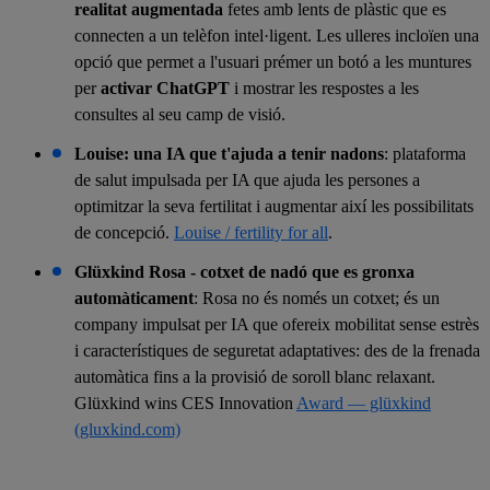
realitat augmentada
fetes amb lents de plàstic que es
connecten a un telèfon intel·ligent. Les ulleres incloïen una
opció que permet a l'usuari prémer un botó a les muntures
per
activar ChatGPT
i mostrar les respostes a les
consultes al seu camp de visió.
Louise: una IA que t'ajuda a tenir nadons
: plataforma
de salut impulsada per IA que ajuda les persones a
optimitzar la seva fertilitat i augmentar així les possibilitats
de concepció.
Louise / fertility for all
.
Glüxkind Rosa - cotxet de nadó que es gronxa
automàticament
: Rosa no és només un cotxet; és un
company impulsat per IA que ofereix mobilitat sense estrès
i característiques de seguretat adaptatives: des de la frenada
automàtica fins a la provisió de soroll blanc relaxant.
Glüxkind wins CES Innovation
Award — glüxkind
(gluxkind.com)