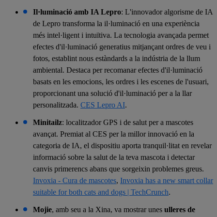
Il·luminació amb IA Lepro
: L'innovador algorisme de IA
de Lepro transforma la il·luminació en una experiència
més intel·ligent i intuïtiva. La tecnologia avançada permet
efectes d'il·luminació generatius mitjançant ordres de veu i
fotos, establint nous estàndards a la indústria de la llum
ambiental. Destaca per recomanar efectes d'il·luminació
basats en les emocions, les ordres i les escenes de l'usuari,
proporcionant una solució d'il·luminació per a la llar
personalitzada.
CES Lepro AI
.
Minitailz
: localitzador GPS i de salut per a mascotes
avançat. Premiat al CES per la millor innovació en la
categoria de IA, el dispositiu aporta tranquil·litat en revelar
informació sobre la salut de la teva mascota i detectar
canvis primerencs abans que sorgeixin problemes greus.
Invoxia - Cura de mascotes
,
Invoxia has a new smart collar
suitable for both cats and dogs | TechCrunch
.
Mojie
, amb seu a la Xina, va mostrar unes
ulleres de