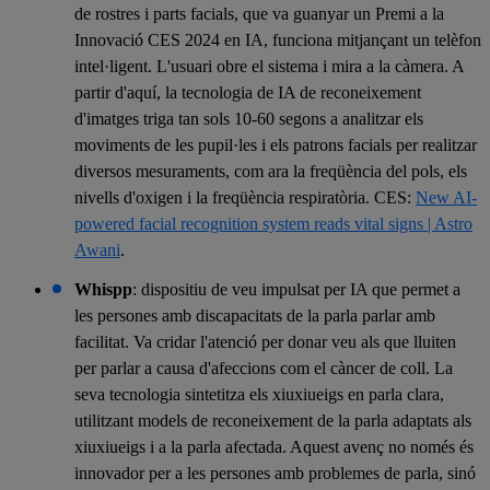
de rostres i parts facials, que va guanyar un Premi a la
Innovació CES 2024 en IA, funciona mitjançant un telèfon
intel·ligent. L'usuari obre el sistema i mira a la càmera. A
partir d'aquí, la tecnologia de IA de reconeixement
d'imatges triga tan sols 10-60 segons a analitzar els
moviments de les pupil·les i els patrons facials per realitzar
diversos mesuraments, com ara la freqüència del pols, els
nivells d'oxigen i la freqüència respiratòria. CES:
New AI-
powered facial recognition system reads vital signs | Astro
Awani
.
Whispp
: dispositiu de veu impulsat per IA que permet a
les persones amb discapacitats de la parla parlar amb
facilitat. Va cridar l'atenció per donar veu als que lluiten
per parlar a causa d'afeccions com el càncer de coll. La
seva tecnologia sintetitza els xiuxiueigs en parla clara,
utilitzant models de reconeixement de la parla adaptats als
xiuxiueigs i a la parla afectada. Aquest avenç no només és
innovador per a les persones amb problemes de parla, sinó