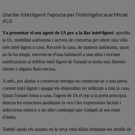
Una llar intel·ligent: l'aposta per l'intel·ligència artificial
d’LG
Va presentar el seu agent de IA per a la llar intel·ligent
: aprofita
la IA, mobilitat autònoma i serveis de conversa per oferir una vida
més intel·ligent a casa. Recorre la casa, de manera autònoma, quan
no hi ha ningú, movent-se d'una habitació a una altra i enviant
notificacions al telèfon intel·ligent de l'usuari si troba una finestra
oberta o alguna llum encesa.
A més, pot ajudar a conservar energia en connectar-se a una presa
corrent intel·ligent i apagar els dispositius no utilitzats a tota la casa.
Quan l'usuari torna a casa, l'agent de IA el rep a la porta principal,
detecta les emocions analitzant la veu i les expressions facials i
selecciona música o un altre contingut que s'adapti al seu estat
d'ànim.
També ajuda els usuaris en la seva vida diària brindant-los detalls de