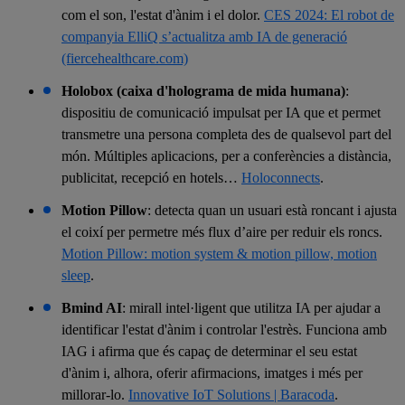
com el son, l'estat d'ànim i el dolor.
CES 2024: El robot de
companyia ElliQ s’actualitza amb IA de generació
(fiercehealthcare.com)
Holobox (caixa d'holograma de mida humana)
:
dispositiu de comunicació impulsat per IA que et permet
transmetre una persona completa des de qualsevol part del
món. Múltiples aplicacions, per a conferències a distància,
publicitat, recepció en hotels…
Holoconnects
.
Motion Pillow
: detecta quan un usuari està roncant i ajusta
el coixí per permetre més flux d’aire per reduir els roncs.
Motion Pillow: motion system & motion pillow, motion
sleep
.
Bmind AI
: mirall intel·ligent que utilitza IA per ajudar a
identificar l'estat d'ànim i controlar l'estrès. Funciona amb
IAG i afirma que és capaç de determinar el seu estat
d'ànim i, alhora, oferir afirmacions, imatges i més per
millorar-lo.
Innovative IoT Solutions | Baracoda
.