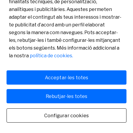
finalitats tècniques, de personalització,
analítiques i publicitàries. Aquestes permeten
adaptar el contingut als teus interessos i mostrar-
te publicitat d’acord amb un perfil elaborat
Coneix-nos
Sala de Premsa
segons la manera com navegues. Pots acceptar-
Actualitat
les, rebutjar-les i també configurar-les mitjançant
Pla de Pensions d’Ocupació Banc Sabadell
els botons següents. Més informació addicional a
la nostra
política de cookies.
Acceptar-les totes
Política de cookies
Avís legal
Rebutjar-les totes
Banco de Sabadell, S.A., Plaça de Sant Roc, núm. 20, 08201 Sabadell, inscrit en el Registre
Configurar cookies
Mercantil de Barcelona, tom/I.R.U.S. 1000152932861, foli 873, full B-1561, NIF
A08000143. Entitat de crèdit sotmesa a la supervisió del Banc d'Espanya i inscrita en el
Registre administratiu especial amb el número 0081. Per a qualsevol consulta ens pots