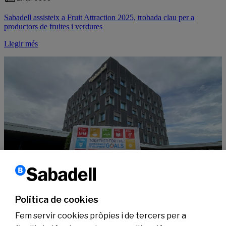
Sabadell assisteix a Fruit Attraction 2025, trobada clau per a
productors de fruites i verdures
Llegir més
Sostenibilitat
Política de cookies
10 anys dels ODS, defensats per #SabadellCompromisSostenible
Fem servir cookies pròpies i de tercers per a
Llegir més