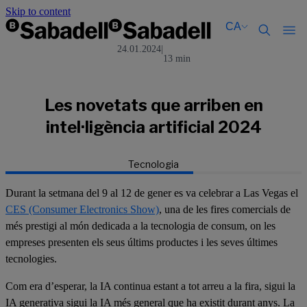
Skip to content
CA
24.01.2024
|
13 min
Català
Català
English
English
Español
Español
Les novetats que arriben en
intel·ligència artificial 2024
Tecnologia
Durant la setmana del 9 al 12 de gener es va celebrar a Las Vegas el
CES (Consumer Electronics Show)
, una de les fires comercials de
més prestigi al món dedicada a la tecnologia de consum, on les
empreses presenten els seus últims productes i les seves últimes
tecnologies.
Com era d’esperar, la IA continua estant a tot arreu a la fira, sigui la
IA generativa sigui la IA més general que ha existit durant anys. La