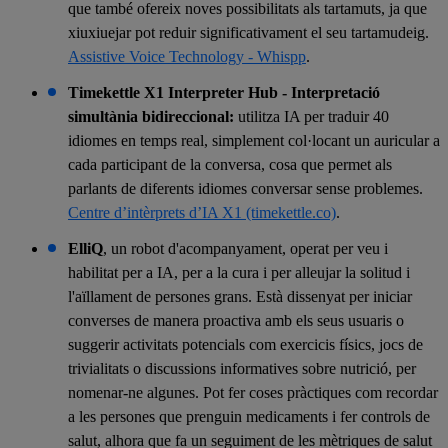
que també ofereix noves possibilitats als tartamuts, ja que
xiuxiuejar pot reduir significativament el seu tartamudeig.
Assistive Voice Technology - Whispp
.
Timekettle X1 Interpreter Hub - Interpretació
simultània bidireccional:
utilitza IA per traduir 40
idiomes en temps real, simplement col·locant un auricular a
cada participant de la conversa, cosa que permet als
parlants de diferents idiomes conversar sense problemes.
Centre d’intèrprets d’IA X1 (timekettle.co)
.
ElliQ
, un robot d'acompanyament, operat per veu i
habilitat per a IA, per a la cura i per alleujar la solitud i
l'aïllament de persones grans. Està dissenyat per iniciar
converses de manera proactiva amb els seus usuaris o
suggerir activitats potencials com exercicis físics, jocs de
trivialitats o discussions informatives sobre nutrició, per
nomenar-ne algunes. Pot fer coses pràctiques com recordar
a les persones que prenguin medicaments i fer controls de
salut, alhora que fa un seguiment de les mètriques de salut