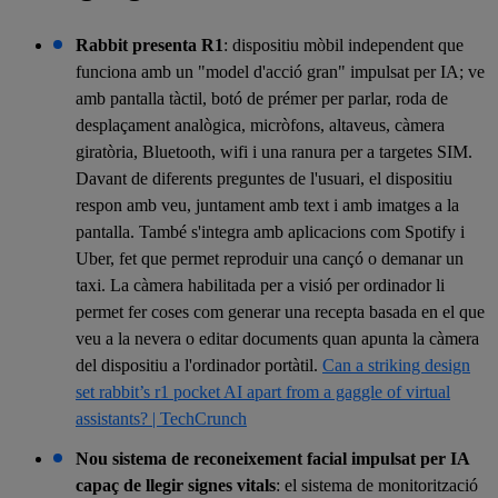
Rabbit presenta R1
: dispositiu mòbil independent que
funciona amb un "model d'acció gran" impulsat per IA; ve
amb pantalla tàctil, botó de prémer per parlar, roda de
desplaçament analògica, micròfons, altaveus, càmera
giratòria, Bluetooth, wifi i una ranura per a targetes SIM.
Davant de diferents preguntes de l'usuari, el dispositiu
respon amb veu, juntament amb text i amb imatges a la
pantalla. També s'integra amb aplicacions com Spotify i
Uber, fet que permet reproduir una cançó o demanar un
taxi. La càmera habilitada per a visió per ordinador li
permet fer coses com generar una recepta basada en el que
veu a la nevera o editar documents quan apunta la càmera
del dispositiu a l'ordinador portàtil.
Can a striking design
set rabbit’s r1 pocket AI apart from a gaggle of virtual
assistants? | TechCrunch
Nou sistema de reconeixement facial impulsat per IA
capaç de llegir signes vitals
: el sistema de monitorització