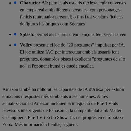
Character
.
AI
: permet als usuaris d'Alexa tenir converses
en temps real amb diferents persones, com personatges
ficticis (entrenador personal) o fins i tot versions fictícies
de figures històriques com Sòcrates
Splash
: permet als usuaris crear cançons fent servir la veu
Volley
presenta el joc de "20 preguntes" impulsat per IA.
El joc utilitza IAG per interactuar amb els usuaris fent
preguntes, donant-los pistes i explicant "preguntes de sí o
no" si l'oponent humà es queda encallat.
Amazon també ha millorat les capacitats de IA d'Alexa per exhibir
emocions i respostes més semblants a les humanes. Altres
actualitzacions d'Amazon inclouen la integració de Fire TV als
televisors intel·ligents de Panasonic, la compatibilitat amb Matter
Casting per a Fire TV i Echo Show 15, i el progrés en el robotaxi
Zoox. Més informació a l’enllaç següent: