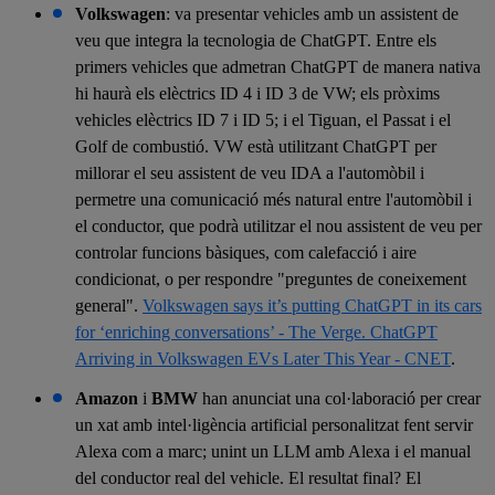
Volkswagen
: va presentar vehicles amb un assistent de
veu que integra la tecnologia de ChatGPT. Entre els
primers vehicles que admetran ChatGPT de manera nativa
hi haurà els elèctrics ID 4 i ID 3 de VW; els pròxims
vehicles elèctrics ID 7 i ID 5; i el Tiguan, el Passat i el
Golf de combustió. VW està utilitzant ChatGPT per
millorar el seu assistent de veu IDA a l'automòbil i
permetre una comunicació més natural entre l'automòbil i
el conductor, que podrà utilitzar el nou assistent de veu per
controlar funcions bàsiques, com calefacció i aire
condicionat, o per respondre "preguntes de coneixement
general".
Volkswagen says it’s putting ChatGPT in its cars
for ‘enriching conversations’ - The Verge.
ChatGPT
Arriving in Volkswagen EVs Later This Year - CNET
.
Amazon
i
BMW
han anunciat una col·laboració per crear
un xat amb intel·ligència artificial personalitzat fent servir
Alexa com a marc; unint un LLM amb Alexa i el manual
del conductor real del vehicle. El resultat final? El