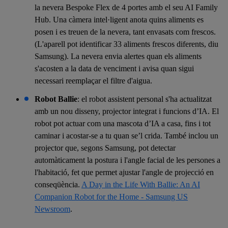
la nevera Bespoke Flex de 4 portes amb el seu AI Family
Hub. Una càmera intel·ligent anota quins aliments es
posen i es treuen de la nevera, tant envasats com frescos.
(L'aparell pot identificar 33 aliments frescos diferents, diu
Samsung). La nevera envia alertes quan els aliments
s'acosten a la data de venciment i avisa quan sigui
necessari reemplaçar el filtre d'aigua.
Robot
Ballie
: el robot assistent personal s'ha actualitzat
amb un nou disseny, projector integrat i funcions d’IA. El
robot pot actuar com una mascota d’IA a casa, fins i tot
caminar i acostar-se a tu quan se’l crida. També inclou un
projector que, segons Samsung, pot detectar
automàticament la postura i l'angle facial de les persones a
l'habitació, fet que permet ajustar l'angle de projecció en
conseqüència.
A Day in the Life With Ballie: An AI
Companion Robot for the Home - Samsung US
Newsroom
.