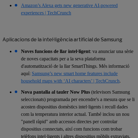
Amazon’s Alexa gets new generative AI-powered
experiences | TechCrunch
Aplicacions de la intel·ligència artificial de Samsung
Noves funcions de llar intel·ligent
: va anunciar una sèrie
de noves capacitats per a la seva plataforma
d'automatització de la llar SmartThings. Més informació
aquí:
Samsung’s new smart home features include
household maps with ‘AI characters’ | TechCrunch
.
Nova pantalla al tauler Now Plus
(televisors Samsung
seleccionats) programada per encendre's a mesura que se li
acosten dispositius domèstics intel·ligents i recull dades
com la temperatura interior actual. També inclou un nou
"panell ràpid" amb accessos directes per controlar
dispositius connectats, així com funcions com trobar
telèfons intel·ligents i altres dispositius mòbils extraviats.