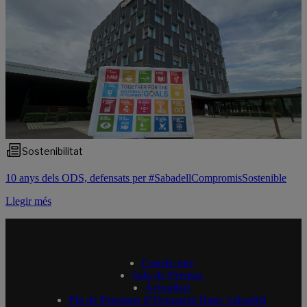
Sostenibilitat
10 anys dels ODS, defensats per #SabadellCompromisSostenible
Llegir més
Coneix-nos
Sala de Premsa
Actualitat
Pla de Pensions d’Ocupació Banc Sabadell