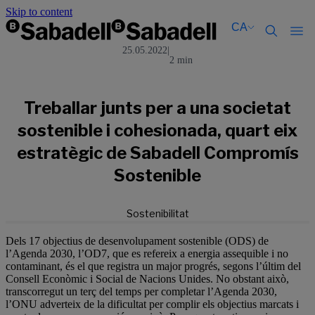
Skip to content
CA
25.05.2022
|
2 min
Català
Català
English
English
Español
Español
Treballar junts per a una societat
sostenible i cohesionada, quart eix
estratègic de Sabadell Compromís
Sostenible
Sostenibilitat
Dels 17 objectius de desenvolupament sostenible (ODS) de
l’Agenda 2030, l’OD7, que es refereix a energia assequible i no
contaminant, és el que registra un major progrés, segons l’últim del
Consell Econòmic i Social de Nacions Unides. No obstant això,
transcorregut un terç del temps per completar l’Agenda 2030,
l’ONU adverteix de la dificultat per complir els objectius marcats i