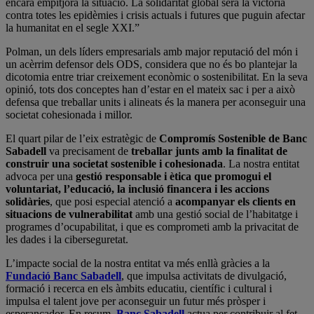
encara empitjora la situació. La solidaritat global serà la victòria
contra totes les epidèmies i crisis actuals i futures que puguin afectar
la humanitat en el segle XXI.”
Polman, un dels líders empresarials amb major reputació del món i
un acèrrim defensor dels ODS, considera que no és bo plantejar la
dicotomia entre triar creixement econòmic o sostenibilitat. En la seva
opinió, tots dos conceptes han d’estar en el mateix sac i per a això
defensa que treballar units i alineats és la manera per aconseguir una
societat cohesionada i millor.
El quart pilar de l’eix estratègic de
Compromís Sostenible de Banc
Sabadell
va precisament de
treballar junts amb la finalitat de
construir una societat sostenible i cohesionada
. La nostra entitat
advoca per una
gestió responsable i ètica que promogui el
voluntariat, l’educació, la inclusió financera i les accions
solidàries
, que posi especial atenció a
acompanyar els clients en
situacions de vulnerabilitat
amb una gestió social de l’habitatge i
programes d’ocupabilitat, i que es comprometi amb la privacitat de
les dades i la ciberseguretat.
L’impacte social de la nostra entitat va més enllà gràcies a la
Fundació Banc Sabadell
, que impulsa activitats de divulgació,
formació i recerca en els àmbits educatiu, científic i cultural i
impulsa el talent jove per aconseguir un futur més pròsper i
esperançador. En resum,
Banc Sabadell
actua per contribuir al fet