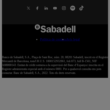
Política de cookies
Avís legal
Banco de Sabadell, S.A., Plaça de Sant Roc, núm. 20, 08201 Sabadell, inscrit en el Registre
Mercantil de Barcelona, tom/I.R.U.S. 1000152932861, foli 873, full B-1561, NIF
A08000143. Entitat de crèdit sotmesa a la supervisió del Banc d’Espanya i inscrita en el
Registre administratiu especial amb el número 0081. Per a qualsevol consulta ens pots
contactar. Banc de Sabadell, S.A., 2022. Tots els drets reservats.