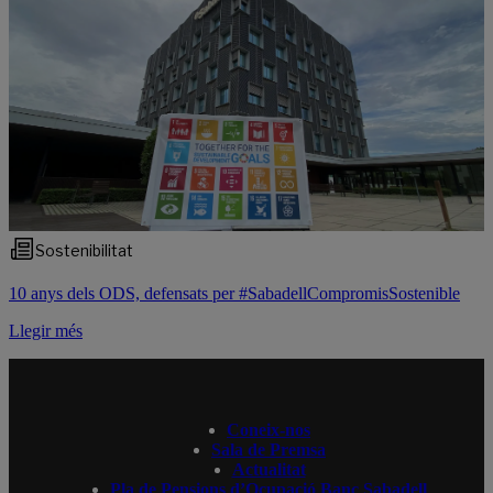
Sostenibilitat
10 anys dels ODS, defensats per #SabadellCompromisSostenible
Llegir més
Coneix-nos
Sala de Premsa
Actualitat
Pla de Pensions d’Ocupació Banc Sabadell