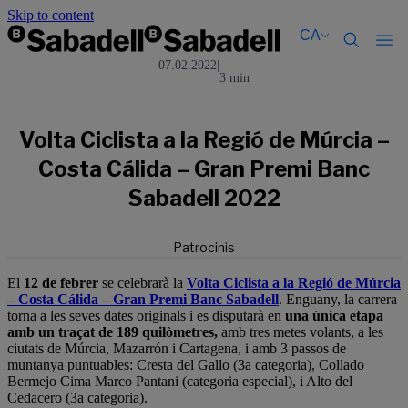
Skip to content
CA
07.02.2022
|
3 min
Català
Català
English
English
Español
Español
Volta Ciclista a la Regió de Múrcia –
Costa Cálida – Gran Premi Banc
Sabadell 2022
Patrocinis
El
12 de febrer
se celebrarà la
Volta Ciclista a la Regió de Múrcia
– Costa Cálida – Gran Premi Banc Sabadell
. Enguany, la carrera
torna a les seves dates originals i es disputarà en
una única etapa
amb un traçat de 189 quilòmetres,
amb tres metes volants, a les
ciutats de Múrcia, Mazarrón i Cartagena, i amb 3 passos de
muntanya puntuables: Cresta del Gallo (3a categoria), Collado
Bermejo Cima Marco Pantani (categoria especial), i Alto del
Cedacero (3a categoria).