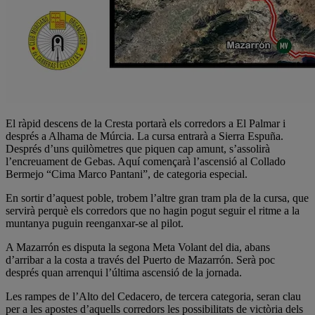
El ràpid descens de la Cresta portarà els corredors a El Palmar i
després a Alhama de Múrcia. La cursa entrarà a Sierra Espuña.
Després d’uns quilòmetres que piquen cap amunt, s’assolirà
l’encreuament de Gebas. Aquí començarà l’ascensió al Collado
Bermejo “Cima Marco Pantani”, de categoria especial.
En sortir d’aquest poble, trobem l’altre gran tram pla de la cursa, que
servirà perquè els corredors que no hagin pogut seguir el ritme a la
muntanya puguin reenganxar-se al pilot.
A Mazarrón es disputa la segona Meta Volant del dia, abans
d’arribar a la costa a través del Puerto de Mazarrón. Serà poc
després quan arrenqui l’última ascensió de la jornada.
Les rampes de l’Alto del Cedacero, de tercera categoria, seran clau
per a les apostes d’aquells corredors les possibilitats de victòria dels