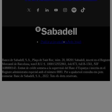
Política de cookies
Avís legal
Banco de Sabadell, S.A., Plaça de Sant Roc, núm. 20, 08201 Sabadell, inscrit en el Registre
Mercantil de Barcelona, tom/I.R.U.S. 1000152932861, foli 873, full B-1561, NIF
A08000143. Entitat de crèdit sotmesa a la supervisió del Banc d’Espanya i inscrita en el
Registre administratiu especial amb el número 0081. Per a qualsevol consulta ens pots
contactar. Banc de Sabadell, S.A., 2022. Tots els drets reservats.