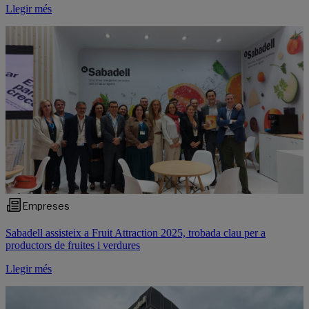
Llegir més
Empreses
Sabadell assisteix a Fruit Attraction 2025, trobada clau per a
productors de fruites i verdures
Llegir més