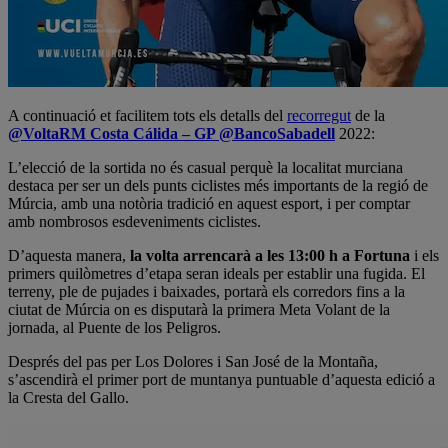
A continuació et facilitem tots els detalls del
recorregut
de la
@VoltaRM Costa Cálida – GP @BancoSabadell
2022:
L’elecció de la sortida no és casual perquè la localitat murciana
destaca per ser un dels punts ciclistes més importants de la regió de
Múrcia, amb una notòria tradició en aquest esport, i per comptar
amb nombrosos esdeveniments ciclistes.
D’aquesta manera,
la volta arrencarà a les 13:00 h a Fortuna
i els
primers quilòmetres d’etapa seran ideals per establir una fugida. El
terreny, ple de pujades i baixades, portarà els corredors fins a la
ciutat de Múrcia on es disputarà la primera Meta Volant de la
jornada, al Puente de los Peligros.
Després del pas per Los Dolores i San José de la Montaña,
s’ascendirà el primer port de muntanya puntuable d’aquesta edició a
la Cresta del Gallo.