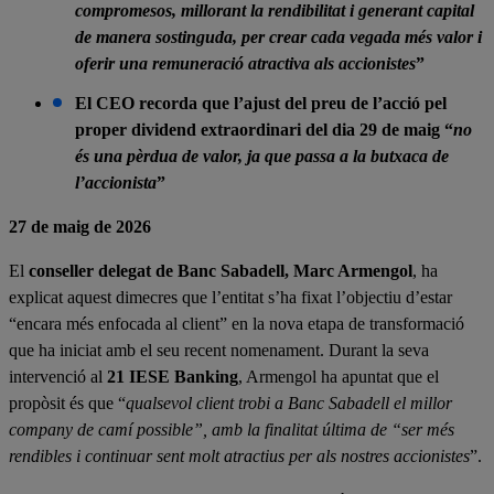
compromesos, millorant la rendibilitat i generant capital
de manera sostinguda, per crear cada vegada més valor i
oferir una remuneració atractiva als accionistes
”
El CEO recorda que l’ajust del preu de l’acció pel
proper dividend extraordinari del dia 29 de maig “
no
és una pèrdua de valor, ja que passa a la butxaca de
l’accionista
”
27 de maig de 2026
El
conseller delegat de Banc Sabadell, Marc Armengol
, ha
explicat aquest dimecres que l’entitat s’ha fixat l’objectiu d’estar
“encara més enfocada al client” en la nova etapa de transformació
que ha iniciat amb el seu recent nomenament. Durant la seva
intervenció al
21 IESE Banking
, Armengol ha apuntat que el
propòsit és que “
qualsevol client trobi a Banc Sabadell el millor
company de camí possible”, amb la finalitat última de “ser més
rendibles i continuar sent molt atractius per als nostres accionistes
”.