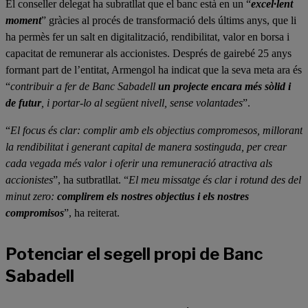
El conseller delegat ha subratllat que el banc està en un “
excel·lent
moment
” gràcies al procés de transformació dels últims anys, que li
ha permès fer un salt en digitalització, rendibilitat, valor en borsa i
capacitat de remunerar als accionistes. Després de gairebé 25 anys
formant part de l’entitat, Armengol ha indicat que la seva meta ara és
“
contribuir a fer de Banc Sabadell
un projecte encara més sòlid i
de futur
, i portar-lo al següent nivell, sense volantades
”.
“
El focus és clar: complir amb els objectius compromesos, millorant
la rendibilitat i generant capital de manera sostinguda, per crear
cada vegada més valor i oferir una
remuneració atractiva als
accionistes
”, ha sutbratllat. “
El meu missatge és clar i rotund des del
minut zero:
complirem els nostres objectius i els nostres
compromisos
”, ha reiterat.
Potenciar el segell propi de Banc
Sabadell