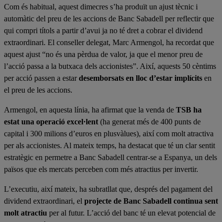
Com és habitual, aquest dimecres s’ha produït un ajust tècnic i
automàtic del preu de les accions de Banc Sabadell per reflectir que
qui compri títols a partir d’avui ja no té dret a cobrar el dividend
extraordinari. El conseller delegat, Marc Armengol, ha recordat que
aquest ajust “no és una pèrdua de valor, ja que el menor preu de
l’acció passa a la butxaca dels accionistes”. Així, aquests 50 cèntims
per acció passen a estar
desemborsats en lloc d’estar implícits
en
el preu de les accions.
Armengol, en aquesta línia, ha afirmat que la venda de
TSB ha
estat una operació excel·lent
(ha generat més de 400 punts de
capital i 300 milions d’euros en plusvàlues), així com molt atractiva
per als accionistes. Al mateix temps, ha destacat que té un clar sentit
estratègic en permetre a Banc Sabadell centrar-se a Espanya, un dels
països que els mercats perceben com més atractius per invertir.
L’executiu, així mateix, ha subratllat que, després del pagament del
dividend extraordinari, el
projecte de Banc Sabadell continua sent
molt atractiu
per al futur. L’acció del banc té un elevat potencial de