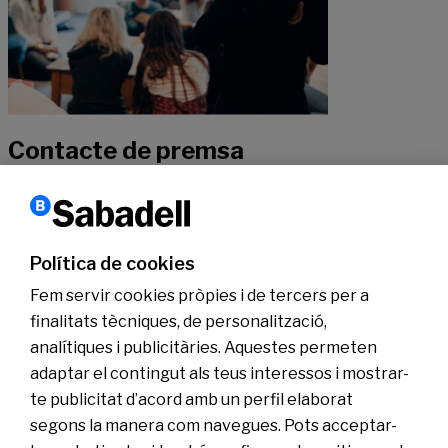
Contacte de premsa
Si vols rebre més informació sobre la nostra actualitat, pots posar-te
en contacte amb els nostres especialistes.
Política de cookies
Fem servir cookies pròpies i de tercers per a
Contactar
finalitats tècniques, de personalització,
analítiques i publicitàries. Aquestes permeten
Coneix-nos
adaptar el contingut als teus interessos i mostrar-
Sala de Premsa
te publicitat d’acord amb un perfil elaborat
Actualitat
segons la manera com navegues. Pots acceptar-
Pla de Pensions d’Ocupació Banc Sabadell