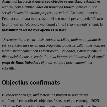
Armengol ha precisat que el seu objectiu és que Banc Sabadell es
reafirmi com a entitat “
líder en banca de relació
, amb el millor
servei al client i la millor proposta de valor
”. En banca minorista,
l’entitat continuarà modernitzant el seu model per competir “
de tu a
tu amb tots els ‘players’, mantenint el nostre element diferencial,
la
proximitat de les nostres oficines i gestors
”.
“
Serem un banc encara més enfocat al client, amb una qualitat de
servei encara més gran, una organització més senzilla i més àgil, un
major apalancament en la tecnologia i les dades, i amb l’element
diferencial del nostre equip. La relació propera i honesta és el
segell
propi de Banc Sabadell
i el preservarem i potenciarem
”, ha
subratllat.
Objectius confirmats
El conseller delegat, així mateix, ha mostrat la seva “clara
confiança” en assolir els objectius fixats en el pla estratègic 2025-
2027, en l’elaboració del qual ha recordat que va participar. Segons