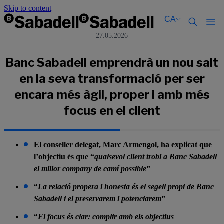
Skip to content
CA
27.05.2026
Català
Català
English
English
Banc Sabadell emprendrà un nou salt
Español
Español
en la seva transformació per ser
encara més àgil, proper i amb més
focus en el client
El conseller delegat, Marc Armengol, ha explicat que
l’objectiu és que “
qualsevol client trobi a Banc Sabadell
el millor company de camí possible
”
“
La relació propera i honesta és el segell propi de Banc
Sabadell i el preservarem i potenciarem
”
“
El focus és clar: complir amb els objectius