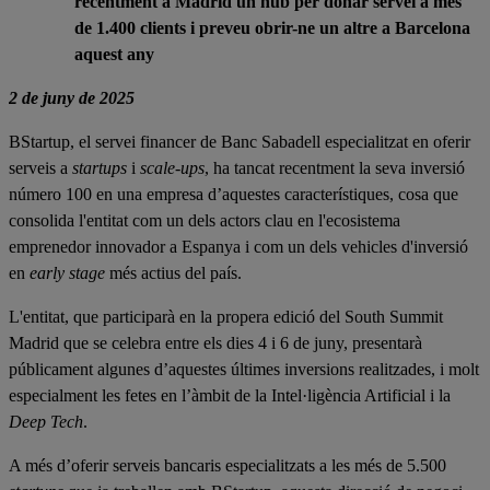
recentment a Madrid un hub per donar servei a més
de 1.400 clients i preveu obrir-ne un altre a Barcelona
aquest any
2 de juny de 2025
BStartup, el servei financer de Banc Sabadell especialitzat en oferir
serveis a
startups
i
scale-ups
, ha tancat recentment la seva inversió
número 100 en una empresa d’aquestes característiques, cosa que
consolida l'entitat com un dels actors clau en l'ecosistema
emprenedor innovador a Espanya i com un dels vehicles d'inversió
en
early stage
més actius del país.
L'entitat, que participarà en la propera edició del South Summit
Madrid que se celebra entre els dies 4 i 6 de juny, presentarà
públicament algunes d’aquestes últimes inversions realitzades, i molt
especialment les fetes en l’àmbit de la Intel·ligència Artificial i la
Deep Tech
.
A més d’oferir serveis bancaris especialitzats a les més de 5.500