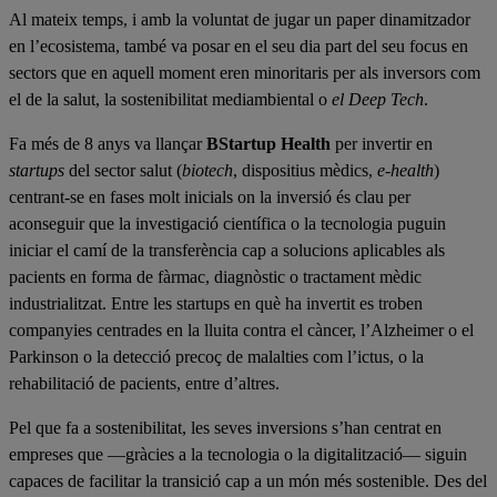
Al mateix temps, i amb la voluntat de jugar un paper dinamitzador
en l’ecosistema, també va posar en el seu dia part del seu focus en
sectors que en aquell moment eren minoritaris per als inversors com
el de la salut, la sostenibilitat mediambiental o
el Deep Tech
.
Fa més de 8 anys va llançar
BStartup Health
per invertir en
startups
del sector salut (
biotech
, dispositius mèdics,
e-health
)
centrant-se en fases molt inicials on la inversió és clau per
aconseguir que la investigació científica o la tecnologia puguin
iniciar el camí de la transferència cap a solucions aplicables als
pacients en forma de fàrmac, diagnòstic o tractament mèdic
industrialitzat. Entre les startups en què ha invertit es troben
companyies centrades en la lluita contra el càncer, l’Alzheimer o el
Parkinson o la detecció precoç de malalties com l’ictus, o la
rehabilitació de pacients, entre d’altres.
Pel que fa a sostenibilitat, les seves inversions s’han centrat en
empreses que —gràcies a la tecnologia o la digitalització— siguin
capaces de facilitar la transició cap a un món més sostenible. Des del