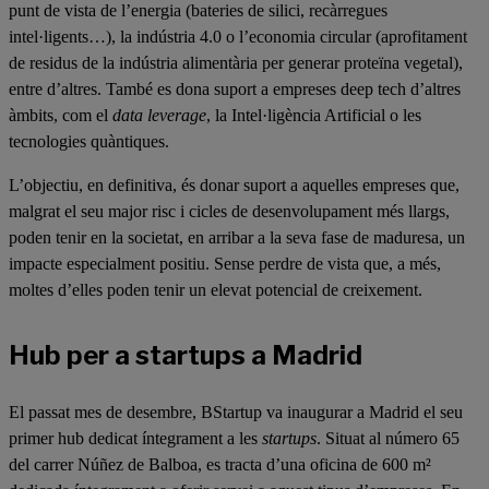
punt de vista de l’energia (bateries de silici, recàrregues
intel·ligents…), la indústria 4.0 o l’economia circular (aprofitament
de residus de la indústria alimentària per generar proteïna vegetal),
entre d’altres. També es dona suport a empreses deep tech d’altres
àmbits, com el
data leverage
, la Intel·ligència Artificial o les
tecnologies quàntiques.
L’objectiu, en definitiva, és donar suport a aquelles empreses que,
malgrat el seu major risc i cicles de desenvolupament més llargs,
poden tenir en la societat, en arribar a la seva fase de maduresa, un
impacte especialment positiu. Sense perdre de vista que, a més,
moltes d’elles poden tenir un elevat potencial de creixement.
Hub per a startups a Madrid
El passat mes de desembre, BStartup va inaugurar a Madrid el seu
primer hub dedicat íntegrament a les
startups
. Situat al número 65
del carrer Núñez de Balboa, es tracta d’una oficina de 600 m²