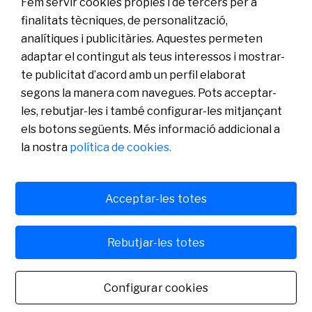
Fem servir cookies pròpies i de tercers per a
Contactar
finalitats tècniques, de personalització,
analítiques i publicitàries. Aquestes permeten
Coneix-nos
adaptar el contingut als teus interessos i mostrar-
Sala de Premsa
te publicitat d’acord amb un perfil elaborat
Actualitat
segons la manera com navegues. Pots acceptar-
Pla de Pensions d’Ocupació Banc Sabadell
les, rebutjar-les i també configurar-les mitjançant
els botons següents. Més informació addicional a
la nostra
política de cookies.
Acceptar-les totes
Política de cookies
Avís legal
Rebutjar-les totes
Banco de Sabadell, S.A., Plaça de Sant Roc, núm. 20, 08201 Sabadell, inscrit en el Registre
Mercantil de Barcelona, tom/I.R.U.S. 1000152932861, foli 873, full B-1561, NIF
A08000143. Entitat de crèdit sotmesa a la supervisió del Banc d'Espanya i inscrita en el
Configurar cookies
Registre administratiu especial amb el número 0081. Per a qualsevol consulta ens pots
contactar. Banc de Sabadell, S.A., 2022. Tots els drets reservats.