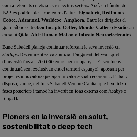
com a referents en els seus respectius sectors. Així, en l’àmbit del
B2B es podrien destacar, entre d’altres,
Signaturit
,
RedPoints
,
Cobee
,
Adsmurai
,
Worldcoo
,
Amphora
. Entre les dirigides al
gran públic es
troben Incapto Coffee
,
Mondo
,
Cafler
o
Exoticca
i
en salut
Qida
,
Able Human Motion
o
Inbrain Neuroelectronics
.
Banc Sabadell planeja continuar reforçant la seva inversió en
startups
. Recentment es va anunciar l’augment del seu tiquet
d’inversió fins als 200.000 euros per companyia. El seu focus
continuarà sent exclusivament el territori espanyol, apostant per
projectes innovadors que aportin valor social i econòmic. El banc
disposa, també, del fons Sabadell Venture Capital que inverteix en
fases posteriors i també ha invertit en fons externs com Asabys o
Ship2B.
Pioners en la inversió en salut,
sostenibilitat o deep tech