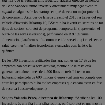
startups
que ja treballen amb BStartup, aquesta direcció de negoci
de Banc Sabadell també inverteix directament mitjançant
venture
capital
en algunes de les startups en què detecta un major potencial
de creixement. Així, des de la seva creació el 2013 i a través del seu
vehicle d'inversió BStartup 10, BStartup ha invertit en startups de tot
tipus de sectors, sobretot de programari empresarial (representen el
60 % de les seves inversions), però també en B2C (turisme,
alimentació, plataformes d’e-commerce i de serveis…) i en el sector
salut
, clean tech
i altres tecnologies avançades com la IA o la
quàntica.
De les 100 inversions realitzades fins ara, només un 17 % de les
empreses han cessat la seva activitat, mentre que la resta està
generant actualment més de 4.200 llocs de treball i tenen una
facturació agregada de 600 milions d’euros (cal tenir en compte que
entre les participades hi ha moltes empreses que encara estan en fase
de recerca i desenvolupament).
Segons
Yolanda Pérez, directora de BStartup
: “Arribar a les 100
inversions és una fita i una xifra rodona, però sobretot és una mostra