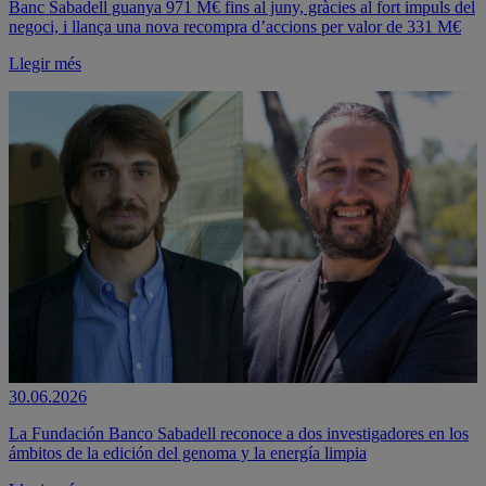
Banc Sabadell guanya 971 M€ fins al juny, gràcies al fort impuls del
negoci, i llança una nova recompra d’accions per valor de 331 M€
Llegir més
30.06.2026
La Fundación Banco Sabadell reconoce a dos investigadores en los
ámbitos de la edición del genoma y la energía limpia