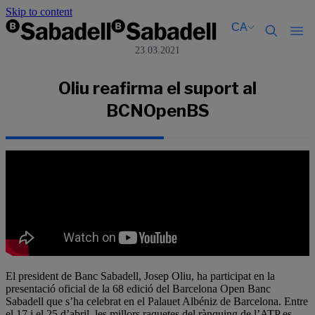
Skip to content
CA
23.03.2021
Català
Català
English
English
Oliu reafirma el suport al
Español
Español
BCNOpenBS
El president de Banc Sabadell, Josep Oliu, ha participat en la
presentació oficial de la 68 edició del Barcelona Open Banc
Sabadell que s’ha celebrat en el Palauet Albéniz de Barcelona. Entre
el 17 i el 25 d’abril, les millors raquetes del rànquing de l’ATP es