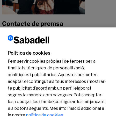
Contacte de premsa
Si vols rebre més informació sobre la nostra actualitat, pots posar-te
en contacte amb els nostres especialistes.
Política de cookies
Fem servir cookies pròpies i de tercers per a
Contactar
finalitats tècniques, de personalització,
analítiques i publicitàries. Aquestes permeten
Coneix-nos
adaptar el contingut als teus interessos i mostrar-
Sala de Premsa
te publicitat d’acord amb un perfil elaborat
Actualitat
segons la manera com navegues. Pots acceptar-
Pla de Pensions d’Ocupació Banc Sabadell
les, rebutjar-les i també configurar-les mitjançant
els botons següents. Més informació addicional a
la nostra
política de cookies.