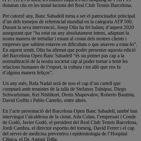
donaran cita en les instal·lacions del Real Club Tennis Barcelona.
Per catorzè any, Banc Sabadell torna a ser el patrocinador principal
d’un dels tornejos de referencial mundial en la categoria ATP 500.
Durant la seva intervenció, Josep Oliu ha fet balanç d’aquest 2020
assegurant que “ha estat un any absolutament intens, adaptant la
nostra manera de treballar i estant al costat dels nostres clients i
empreses que sabíem estaven en dificultats o que anaven a estar-lo”.
En aquest sentit, Oliu ha afirmat que poder presentar aquesta edició
del Barcelona Open Banc Sabadell “és un primer pas cap a la
normalització de la nostra societat cap al poder tornar a tenir les
relacions humanes de l’esport, la cultura i tot allò que ens fa
d’alguna manera feliços”.
Un any més, Rafa Nadal serà de nou el cap d’un cartell que
comptarà amb tennistes de la talla de Stefanos Tsitsipas, Diego
Schwartzman, Kei Nishikori, Denis Shapovalov, Roberto Bautista,
David Goffin i Pablo Carreño, entre altres.
En l’acte presentació del Barcelona Open Banc Sabadell, també han
intervingut l’alcaldessa de la ciutat, Ada Colau, l’empresari i Conde
de Godó, Javier Godó, el president del Real Club Tennis Barcelona,
Jordi Cambra, el director esportiu del torneig, David Ferrer i el cap
del servei de medicina preventiva i epidemiologia de l’Hospital
Clínica, el Dr. Antoni Trilla.