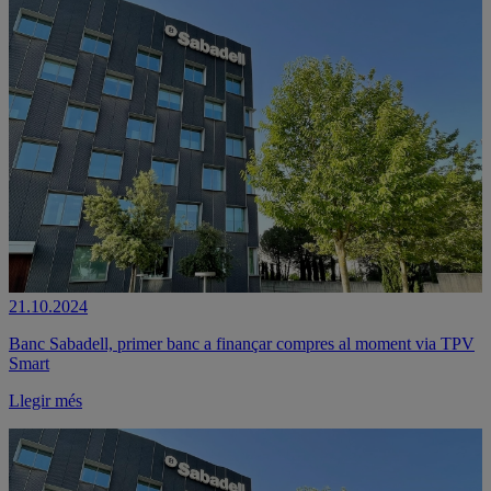
21.10.2024
Banc Sabadell, primer banc a finançar compres al moment via TPV
Smart
Llegir més