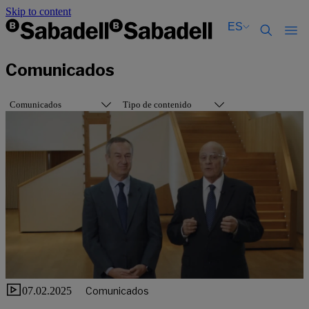
Skip to content
ES
Català
Català
Comunicados
English
English
Español
Español
Comunicados
Tipo de contenido
07.02.2025
Comunicados