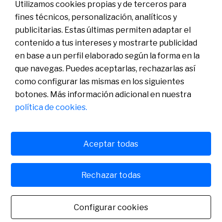
Utilizamos cookies propias y de terceros para
fines técnicos, personalización, analíticos y
publicitarias. Estas últimas permiten adaptar el
Conócenos
Sala de Prensa
contenido a tus intereses y mostrarte publicidad
Actualidad
en base a un perfil elaborado según la forma en la
Nos entendemos
que navegas. Puedes aceptarlas, rechazarlas así
Plan de Pensiones de Empleo de Banco Sabadell
como configurar las mismas en los siguientes
botones. Más información adicional en nuestra
política de cookies.
Aceptar todas
Política de cookies
Avís legal
Rechazar todas
Banco de Sabadell, S.A., Plaça de Sant Roc, núm. 20, 08201 Sabadell, inscrito en el
Registro Mercantil de Barcelona, tomo/I.R.U.S. 1000152932861, folio 873, hoja B-1561,
NIF A08000143. Entidad de crédito sujeta a la supervisión del Banco de España e inscrita
Configurar cookies
en el Registro administrativo especial con el número 0081. Para cualquier consulta puedes
contactar con nosotros. Banco de Sabadell, S.A., 2022. Todos los derechos reservados.