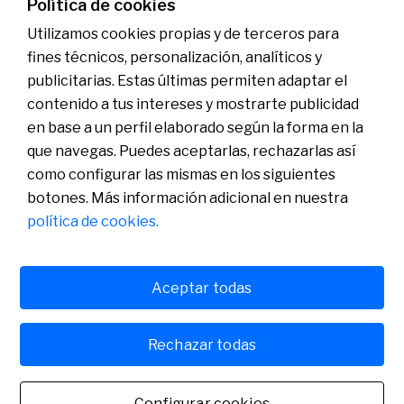
Política de cookies
Contactar
Utilizamos cookies propias y de terceros para
fines técnicos, personalización, analíticos y
publicitarias. Estas últimas permiten adaptar el
Conócenos
Sala de Prensa
contenido a tus intereses y mostrarte publicidad
Actualidad
en base a un perfil elaborado según la forma en la
Nos entendemos
que navegas. Puedes aceptarlas, rechazarlas así
Plan de Pensiones de Empleo de Banco Sabadell
como configurar las mismas en los siguientes
botones. Más información adicional en nuestra
política de cookies.
Aceptar todas
Política de cookies
Avís legal
Rechazar todas
Banco de Sabadell, S.A., Plaça de Sant Roc, núm. 20, 08201 Sabadell, inscrito en el
Registro Mercantil de Barcelona, tomo/I.R.U.S. 1000152932861, folio 873, hoja B-1561,
NIF A08000143. Entidad de crédito sujeta a la supervisión del Banco de España e inscrita
Configurar cookies