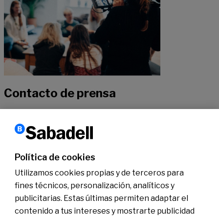
Contacto de prensa
Si quieres recibir más información sobre nuestra actualidad, no
dudes en contactar con nuestros especialistas.
Política de cookies
Contactar
Utilizamos cookies propias y de terceros para
fines técnicos, personalización, analíticos y
publicitarias. Estas últimas permiten adaptar el
Conócenos
Sala de Prensa
contenido a tus intereses y mostrarte publicidad
Actualidad