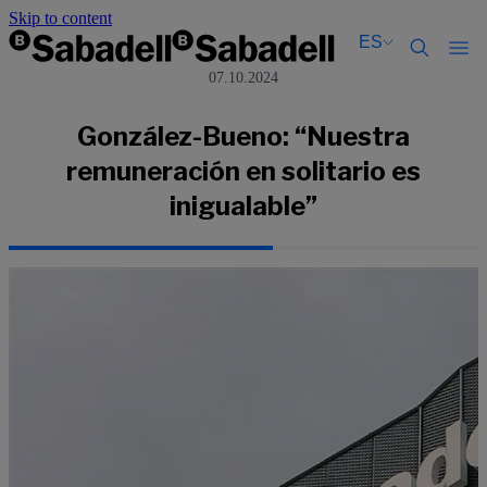
Skip to content
ES
07.10.2024
Català
Català
English
English
González-Bueno: “Nuestra
Español
Español
remuneración en solitario es
inigualable”