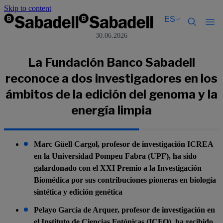
Skip to content
ES
30.06.2026
Català
Català
Español
Español
La Fundación Banco Sabadell
reconoce a dos investigadores en los
ámbitos de la edición del genoma y la
energía limpia
Marc Güell Cargol, profesor de investigación ICREA
en la Universidad Pompeu Fabra (UPF), ha sido
galardonado con el XXI Premio a la Investigación
Biomédica por sus contribuciones pioneras en biología
sintética y edición genética
Pelayo García de Arquer, profesor de investigación en
el Instituto de Ciencias Fotónicas (ICFO), ha recibido