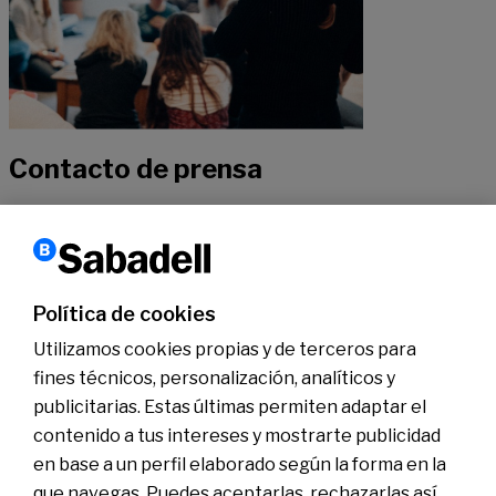
Contacto de prensa
Si quieres recibir más información sobre nuestra actualidad, no
dudes en contactar con nuestros especialistas.
Política de cookies
Contactar
Utilizamos cookies propias y de terceros para
fines técnicos, personalización, analíticos y
publicitarias. Estas últimas permiten adaptar el
Conócenos
Sala de Prensa
contenido a tus intereses y mostrarte publicidad
Actualidad
en base a un perfil elaborado según la forma en la
Nos entendemos
que navegas. Puedes aceptarlas, rechazarlas así
Plan de Pensiones de Empleo de Banco Sabadell