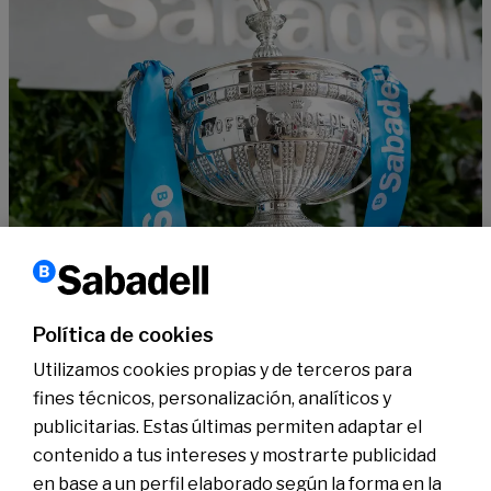
Barcelona Open Banc Sabadell
Gana entradas para la final del BCNOpenBS – Banco Sabadell
Política de cookies
Leer más
Utilizamos cookies propias y de terceros para
fines técnicos, personalización, analíticos y
publicitarias. Estas últimas permiten adaptar el
Conócenos
Sala de Prensa
contenido a tus intereses y mostrarte publicidad
Actualidad
en base a un perfil elaborado según la forma en la