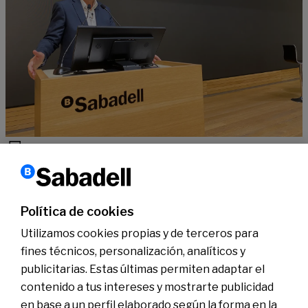
Tecnología
Ciclo DisruptIA con F. Fajula: Europa empieza a cambiar el rumbo
en el desarrollo de la IA
Política de cookies
Leer más
Utilizamos cookies propias y de terceros para
fines técnicos, personalización, analíticos y
publicitarias. Estas últimas permiten adaptar el
Conócenos
Sala de Prensa
contenido a tus intereses y mostrarte publicidad
Actualidad
en base a un perfil elaborado según la forma en la