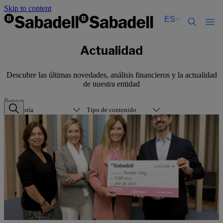
Skip to content
ES
Català
Català
Actualidad
English
English
Español
Español
Descubre las últimas novedades, análisis financieros y la actualidad
de nuestra entidad
Categoría
Tipo de contenido