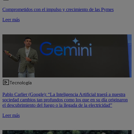
Comprometidos con el impulso y crecimiento de las Pymes
Leer más
Tecnología
Pablo Carlier (Google): “La Inteligencia Artificial traerá a nuestra
sociedad cambios tan profundos como los que en su día originaron
el descubrimiento del fuego o la llegada de la electricidad”
Leer más