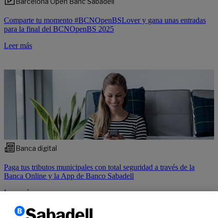
Barcelona Open Banc Sabadell
Comparte tu momento #BCNOpenBSLover y gana unas entradas
para la final del BCNOpenBS 2025
Leer más
Banca digital
Paga tus tributos municipales con total seguridad a través de la
Banca Online y la App de Banco Sabadell
Leer más