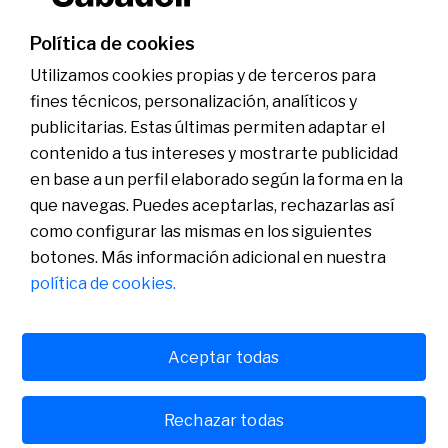
‹
1
2
3
4
5
6
…
17
›
Política de cookies
Anterior
Sigu
Utilizamos cookies propias y de terceros para
fines técnicos, personalización, analíticos y
publicitarias. Estas últimas permiten adaptar el
Conócenos
Sala de Prensa
contenido a tus intereses y mostrarte publicidad
Actualidad
en base a un perfil elaborado según la forma en la
Nos entendemos
que navegas. Puedes aceptarlas, rechazarlas así
Plan de Pensiones de Empleo de Banco Sabadell
como configurar las mismas en los siguientes
botones. Más información adicional en nuestra
política de cookies.
Aceptar todas
Política de cookies
Avís legal
Rechazar todas