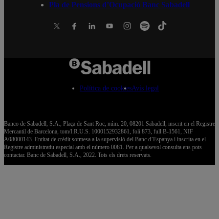
Pla de Pensions d’Ocupació Banc Sabadell
Política de cookies
Avís legal
Banco de Sabadell, S.A., Plaça de Sant Roc, núm. 20, 08201 Sabadell, inscrit en el Registre
Mercantil de Barcelona, tom/I.R.U.S. 1000152932861, foli 873, full B-1561, NIF
A08000143. Entitat de crèdit sotmesa a la supervisió del Banc d’Espanya i inscrita en el
Registre administratiu especial amb el número 0081. Per a qualsevol consulta ens pots
contactar. Banc de Sabadell, S.A., 2022. Tots els drets reservats.