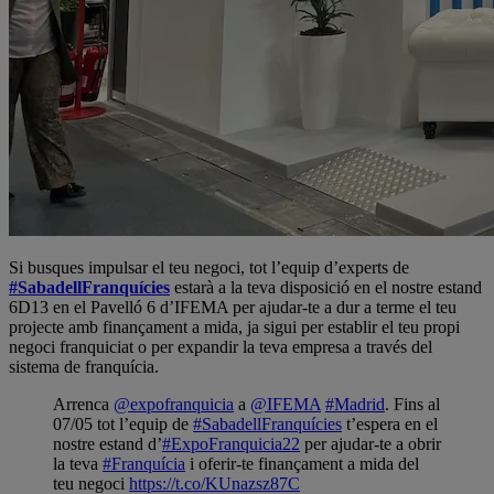
Si busques impulsar el teu negoci, tot l’equip d’experts de
#SabadellFranquícies
estarà a la teva disposició en el nostre estand
6D13 en el Pavelló 6 d’IFEMA per ajudar-te a dur a terme el teu
projecte amb finançament a mida, ja sigui per establir el teu propi
negoci franquiciat o per expandir la teva empresa a través del
sistema de franquícia.
Arrenca
@expofranquicia
a
@IFEMA
#Madrid
. Fins al
07/05 tot l’equip de
#SabadellFranquícies
t’espera en el
nostre estand d’
#ExpoFranquicia22
per ajudar-te a obrir
la teva
#Franquícia
i oferir-te finançament a mida del
teu negoci
https://t.co/KUnazsz87C