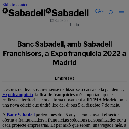
Skip to content
CA
03.05.2022
|
1 min
Català
Català
English
English
Español
Español
Banc Sabadell, amb Sabadell
Franchisors, a Expofranquicia 2022 a
Madrid
Empreses
Després de diversos anys sense realitzar-se a causa de la pandèmia,
Expofranquicia
, la
fira de franquícies
més important que es
realitza en territori nacional, torna novament a
IFEMA Madrid
amb
una nova edició que tindrà lloc del dijous 5 al dissabte 7 de maig.
A
Banc Sabadell
portem més de 25 anys acompanyant el sector,
oferint a franquiciadors i franquiciats solucions personalitzades per a
cada projecte empresarial. És per això que serem, una vegada més, a