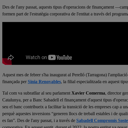
Des de l'any passat, aquests tipus d'operacions de finançament —c
formen part de l'estratègia corporativa de l'entitat a través del prog
Aquest mes de febrer s'ha inaugurat al Perelló (Tarragona) l'ampliació
finançada per
Sinia Renovables
, la filial especialitzada en aquest ti
Tal com va subratllar al seu parlament
Xavier Comerma
, director gen
Catalunya, per a Banc Sabadell el finançament d'aquest tipus d'operac
seu el banc contribueix a facilitar la transició de les empreses cap a u
perquè aquestes inversions “generen llocs de treball estables i de quali
es fan”. Des de l'any passat, i a través de
Sabadell Compromís Soste
corporativa. En aquest sentit, durant el 2022, la nostra entitat va pos