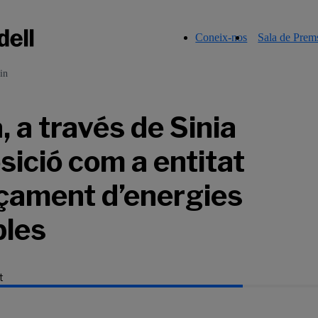
Coneix-nos
Sala de Prem
in
 a través de Sinia
sició com a entitat
nçament d’energies
bles
t