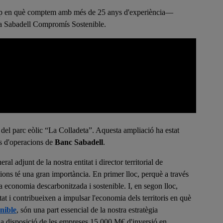
amp en què comptem amb més de 25 anys d'experiència—
rama Sabadell Compromís Sostenible.
 del parc eòlic “La Colladeta”. Aquesta ampliació ha estat
pus d'operacions de
Banc Sabadell
.
eral adjunt de la nostra entitat i director territorial de
ions té una gran importància. En primer lloc, perquè a través
na economia descarbonitzada i sostenible. I, en segon lloc,
tat i contribueixen a impulsar l'economia dels territoris en què
nible
, són una part essencial de la nostra estratègia
ar a disposició de les empreses 15.000 M€ d'inversió en