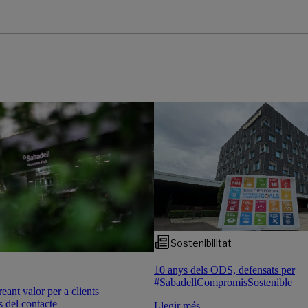
Sostenibilitat
10 anys dels ODS, defensats per
#SabadellCompromisSostenible
ant valor per a clients
s del contacte
Llegir més