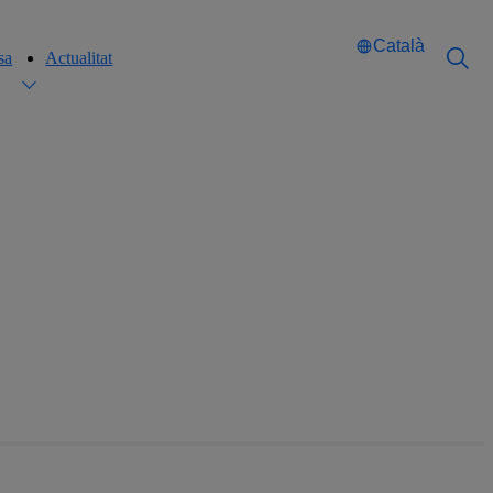
Català
sa
Actualitat
Català
Català
English
English
Español
Español