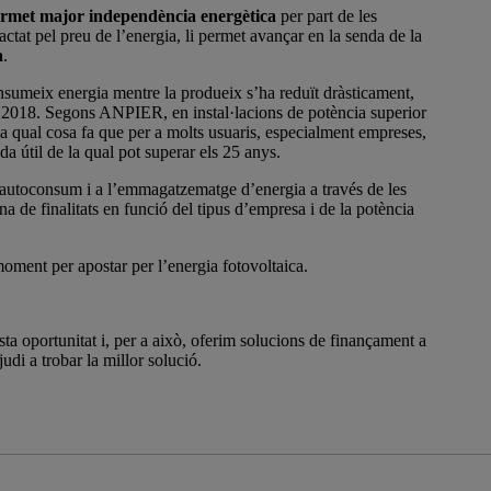
rmet major independència energètica
per part de les
tat pel preu de l’energia, li permet avançar en la senda de la
a
.
sumeix energia mentre la produeix s’ha reduït dràsticament,
l 2018. Segons ANPIER, en instal·lacions de potència superior
, la qual cosa fa que per a molts usuaris, especialment empreses,
vida útil de la qual pot superar els 25 anys.
’autoconsum i a l’emmagatzematge d’energia a través de les
de finalitats en funció del tipus d’empresa i de la potència
oment per apostar per l’energia fotovoltaica.
a oportunitat i, per a això, oferim solucions de finançament a
judi a trobar la millor solució.