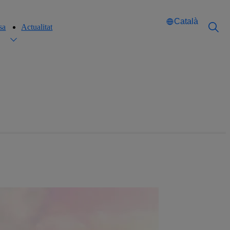
Català
sa
Actualitat
Català
Català
English
English
Español
Español