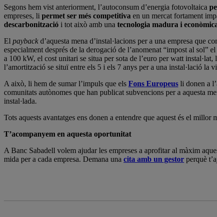
Segons hem vist anteriorment, l’autoconsum d’energia fotovoltaica
pe
empreses, li
permet ser més competitiva
en un mercat fortament impac
descarbonització
i tot això amb una
tecnologia madura i econòmic
El
payback
d’aquesta mena d’instal·lacions per a una empresa que con
especialment després de la derogació de l’anomenat “impost al sol” e
a 100 kW, el cost unitari se situa per sota de l’euro per watt instal·lat
l’amortització se situï entre els 5 i els 7 anys per a una instal·lació la 
A això, li hem de sumar l’impuls que els
Fons Europeus
li donen a l
comunitats autònomes que han publicat subvencions per a aquesta mena 
instal·lada.
Tots aquests avantatges ens donen a entendre que aquest és el millor m
T’acompanyem en aquesta oportunitat
A Banc Sabadell volem ajudar les empreses a aprofitar al màxim aquest
mida per a cada empresa. Demana una
cita amb un gestor
perquè t’a