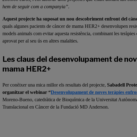
hem de seguir com a companyia”.
Aquest projecte ha suposat un nou descobriment enfront del cà
quals algunes pacients de càncer de mama HER2+ desenvolupen resistè
models animals com evitar aquesta resistència, combinant les teràpie
aprovat per al seu ús en altres malalties.
Les claus del desenvolupament de nove
mama HER2+
Per conèixer una mica millor els resultats del projecte,
Sabadell Prote
organitzar el webinar “
Desenvolupament de noves teràpies enfr
Moreno-Bueno, catedràtica de Bioquímica de la Universitat Autònoma
Translacional en Càncer de la Fundació MD Anderson.