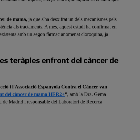
ncer de mama,
ja que s'ha desxifrat un dels mecanismes pels
ncia als tractaments. A més, aquest estudi ha confirmat en
s existents amb un segon fàrmac anomenat cloroquina, ja
s teràpies enfront del càncer de
cció i l'Associació Espanyola Contra el Càncer van
ont del càncer de mama HER2+
”
, amb la Dra. Gema
 de Madrid i responsable del Laboratori de Recerca