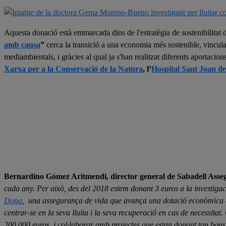
Aquesta donació està emmarcada dins de l'estratègia de sostenibilitat 
amb causa
”
cerca la transició a una economia més sostenible, vincula
mediambientals, i gràcies al qual ja s'han realitzat diferents aportacion
Xarxa per a la Conservació de la Natura
, l’
Hospital Sant Joan d
Bernardino Gómez Aritmendi, director general de Sabadell Asse
cada any. Per això, des del 2018 estem donant 3 euros a la investiga
Dona
, una assegurança de vida que avança una dotació econòmica de
centrar-se en la seva lluita i la seva recuperació en cas de necessitat
200.000 euros, i col·laborar amb projectes que estan donant tan bons 