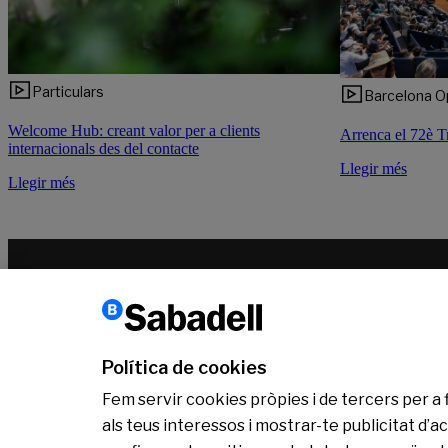
Particulars
Barcelona O
Welcome Hub: creant valor per a clients
Arrenca el 72è 
internacionals des del contacte
Llegir més
Llegir més
Coneix-nos
Sala de Premsa
Actualitat
Pla de Pensions d’Ocu
Política de cookies
Fem servir cookies pròpies i de tercers per a 
als teus interessos i mostrar-te publicitat d