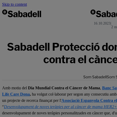
Skip to content
16.10.2023
|
2 m
Sabadell Protecció dona
contra el càn
Som Sabadell
Som S
Amb motiu del
Dia Mundial Contra el Càncer de Mama
,
Banc Sa
Life Care Dona
,
ha volgut col·laborar per segon any consecutiu amb 
un projecte de recerca finançat per l'
Associació Espanyola Contra e
“
Desenvolupament de noves teràpies per al càncer de mama HER2+
desenvolupament de noves teràpies personalitzades en càncer que, d'un