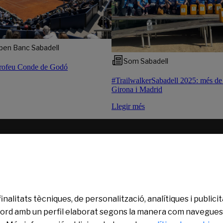
pen Banc Sabadell
Som Sabadell
Trofeu Conde de Godó
#TrailwalkerSabadell 2025: més de
Girona i Madrid
Llegir més
pació Banc Sabadell
finalitats tècniques, de personalització, analítiques i publi
’acord amb un perfil elaborat segons la manera com navegues.