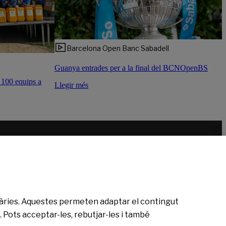
Barcelona Open Banc Sabadell
Guanya entrades per a la final del BCNOpenBS
 100 equips a
Llegir més
citàries. Aquestes permeten adaptar el contingut
 Pots acceptar-les, rebutjar-les i també
Política de cookies
Avís legal