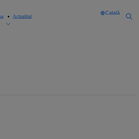
Català
sa
Actualitat
Català
Català
English
English
Español
Español