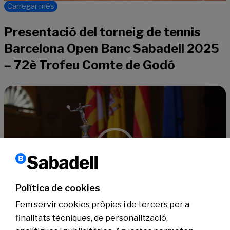
Carregar més
Presentació del torneig de tennis
Barcelona Open Banc Sabadell 2025
– 72è Trofeu Comte de Godó
Video
Player
Política de cookies
00:00
00:00
Fem servir cookies pròpies i de tercers per a
finalitats tècniques, de personalització,