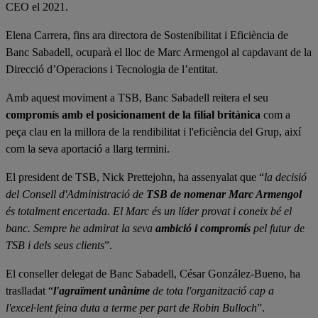
CEO el 2021.
Elena Carrera, fins ara directora de Sostenibilitat i Eficiència de
Banc Sabadell, ocuparà el lloc de Marc Armengol al capdavant de la
Direcció d’Operacions i Tecnologia de l’entitat.
Amb aquest moviment a TSB, Banc Sabadell reitera el seu
compromís amb el posicionament de la filial britànica
com a
peça clau en la millora de la rendibilitat i l'eficiència del Grup, així
com la seva aportació a llarg termini.
El president de TSB, Nick Prettejohn, ha assenyalat que “
la decisió
del Consell d'Administració de
TSB de nomenar Marc Armengol
és totalment encertada. El Marc és un líder provat i coneix bé el
banc. Sempre he admirat la seva
ambició i compromís
pel futur de
TSB i dels seus clients
”.
El conseller delegat de Banc Sabadell, César González-Bueno, ha
traslladat “
l'agraïment unànime
de tota l'organització cap a
l'excel·lent feina duta a terme per part de Robin Bulloch
”.