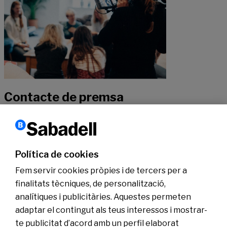
Contacte de premsa
Si vols rebre més informació sobre la nostra actualitat, pots posar-te
en contacte amb els nostres especialistes.
Política de cookies
Fem servir cookies pròpies i de tercers per a
Contactar
finalitats tècniques, de personalització,
analítiques i publicitàries. Aquestes permeten
Coneix-nos
adaptar el contingut als teus interessos i mostrar-
Sala de Premsa
te publicitat d’acord amb un perfil elaborat