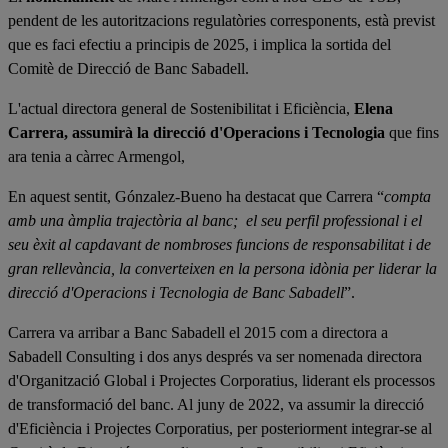
pendent de les autoritzacions regulatòries corresponents, està previst
que es faci efectiu a principis de 2025, i implica la sortida del
Comitè de Direcció de Banc Sabadell.
L'actual directora general de Sostenibilitat i Eficiència,
Elena
Carrera, assumirà la direcció d'Operacions i Tecnologia
que fins
ara tenia a càrrec Armengol,
En aquest sentit, Gónzalez-Bueno ha destacat que Carrera “
compta
amb una àmplia trajectòria al banc; el seu perfil professional i el
seu èxit al capdavant de nombroses funcions de responsabilitat i de
gran rellevància, la converteixen en la persona idònia per liderar la
direcció d'Operacions i Tecnologia de Banc Sabadell
”.
Carrera va arribar a Banc Sabadell el 2015 com a directora a
Sabadell Consulting i dos anys després va ser nomenada directora
d'Organització Global i Projectes Corporatius, liderant els processos
de transformació del banc. Al juny de 2022, va assumir la direcció
d'Eficiència i Projectes Corporatius, per posteriorment integrar-se al