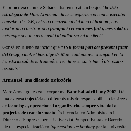
El primer executiu de Sabadell ha remarcat també que “
la visió
estratègica
de Marc Armengol, la seva experiència com a executiu i
conseller de TSB, i el seu coneixement del mercat britànic, ens
ajudaran a construir una
franquícia encara més forta, més sòlida,
i
més enfocada al creixement i al millor servei al client
”.
González-Bueno ha incidit que “
TSB forma part del present i futur
del Grup
, i amb el lideratge de Marc continuarem avançant en la
transformació de la franquícia i en la seva contribució als nostres
resultats
”.
Armengol, una dilatada trajectòria
Marc Armengol es va incorporar a
Banc Sabadell l'any 2002
, i té
una extensa trajectòria en diferents rols de responsabilitat a les àrees
de
tecnologia, operacions i organització, sempre vinculat a
projectes de transformació
. És llicenciat en Administració i
Direcció d'Empreses per la Universitat Pompeu Fabra de Barcelona,
i té una especialització en
Information Technology
per la Universiteit