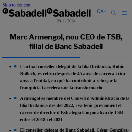
Skip to content
CA
29.11.2024
Català
Català
English
English
Marc Armengol, nou CEO de TSB,
Español
Español
filial de Banc Sabadell
L'actual conseller delegat de la filial britànica, Robin
Bulloch, es retira després de 45 anys de carrera i cinc
anys a l'entitat, en què ha contribuït a reforçar la
franquícia i accelerar-ne la transformació
Armengol és membre del Consell d'Administració de la
filial britànica des del 2022, i va tenir prèviament el
càrrec de director d'Estratègia Corporativa de TSB
entre el 2018 i el 2021
El conseller delegat de Banc Sabadell, César González-