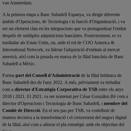
van Amsterdam.
A la primera etapa a Banc Sabadell Espanya, va dirigir diferents
àmbits d'Operacions, de Tecnologia i la funció d'Organització, i va
ser un element clau en les integracions que va protagonitzar l'entitat
després de múltiples adquisicions bancàries. Posteriorment, es va
traslladar als Estats Units, on, amb el rol de COO America &
International Network, va liderar l'adquisició d'entitats al mercat
americà, així com la posada en marxa de la filial bancària de Banc
Sabadell a Mèxic.
Forma
part del Consell d'Administració
de la filial britànica de
Banc Sabadell des de l'any 2022. A més, prèviament va treballar
com a
director d'Estratègia Corporativa de TSB
entre els anys
2018 i 2021. El 2021, va ser nomenat per César González-Bé com a
director d'Operacions i Tecnologia de Banc Sabadell, i
membre del
Comitè de Direcció
. En el seu pas per TSB, va contribuir de
manera decisiva a la transformació i el creixement del negoci digital
de la filial, així com a alinear el pla estratègic amb els objectius del