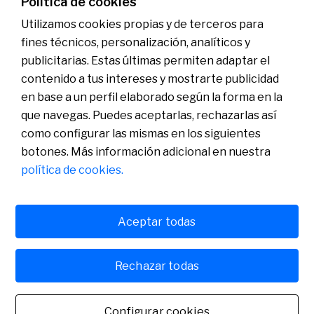
Política de cookies
Contactar
Utilizamos cookies propias y de terceros para
fines técnicos, personalización, analíticos y
publicitarias. Estas últimas permiten adaptar el
Conócenos
Sala de Prensa
contenido a tus intereses y mostrarte publicidad
Actualidad
en base a un perfil elaborado según la forma en la
Nos entendemos
que navegas. Puedes aceptarlas, rechazarlas así
Plan de Pensiones de Empleo de Banco Sabadell
como configurar las mismas en los siguientes
botones. Más información adicional en nuestra
política de cookies.
Aceptar todas
Política de cookies
Avís legal
Rechazar todas
Banco de Sabadell, S.A., Plaça de Sant Roc, núm. 20, 08201 Sabadell, inscrito en el
Registro Mercantil de Barcelona, tomo/I.R.U.S. 1000152932861, folio 873, hoja B-1561,
NIF A08000143. Entidad de crédito sujeta a la supervisión del Banco de España e inscrita
Configurar cookies