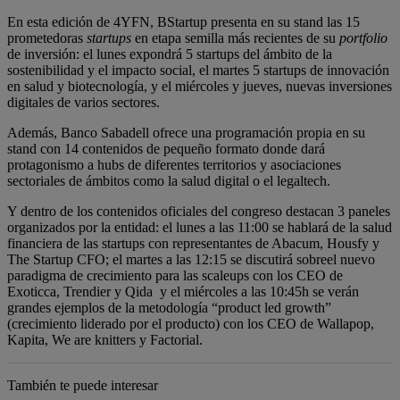
En esta edición de 4YFN, BStartup presenta en su stand las 15
prometedoras
startups
en etapa semilla más recientes de su
portfolio
de inversión: el lunes expondrá 5 startups del ámbito de la
sostenibilidad y el impacto social, el martes 5 startups de innovación
en salud y biotecnología, y el miércoles y jueves, nuevas inversiones
digitales de varios sectores.
Además, Banco Sabadell ofrece una programación propia en su
stand con 14 contenidos de pequeño formato donde dará
protagonismo a hubs de diferentes territorios y asociaciones
sectoriales de ámbitos como la salud digital o el legaltech.
Y dentro de los contenidos oficiales del congreso destacan 3 paneles
organizados por la entidad: el lunes a las 11:00 se hablará de la salud
financiera de las startups con representantes de Abacum, Housfy y
The Startup CFO; el martes a las 12:15 se discutirá sobreel nuevo
paradigma de crecimiento para las scaleups con los CEO de
Exoticca, Trendier y Qida y el miércoles a las 10:45h se verán
grandes ejemplos de la metodología “product led growth”
(crecimiento liderado por el producto) con los CEO de Wallapop,
Kapita, We are knitters y Factorial.
También te puede interesar