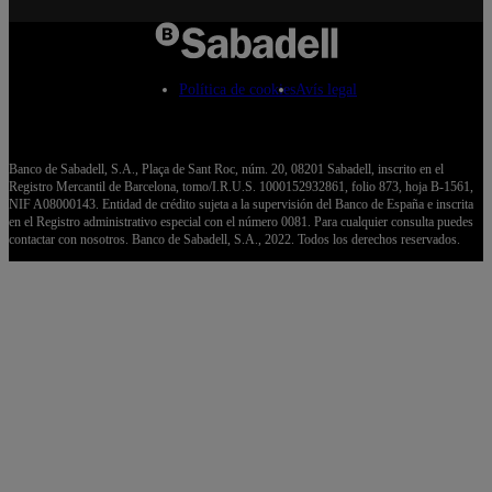
Política de cookies
Avís legal
Banco de Sabadell, S.A., Plaça de Sant Roc, núm. 20, 08201 Sabadell, inscrito en el
Registro Mercantil de Barcelona, tomo/I.R.U.S. 1000152932861, folio 873, hoja B-1561,
NIF A08000143. Entidad de crédito sujeta a la supervisión del Banco de España e inscrita
en el Registro administrativo especial con el número 0081. Para cualquier consulta puedes
contactar con nosotros. Banco de Sabadell, S.A., 2022. Todos los derechos reservados.