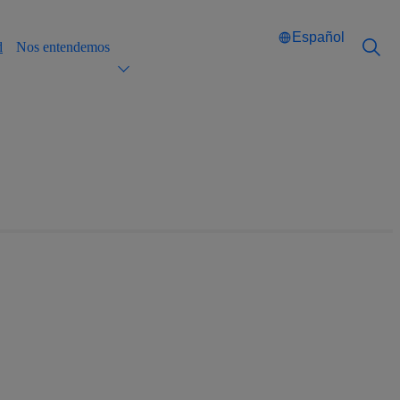
Español
d
Nos entendemos
Català
Català
English
English
Español
Español