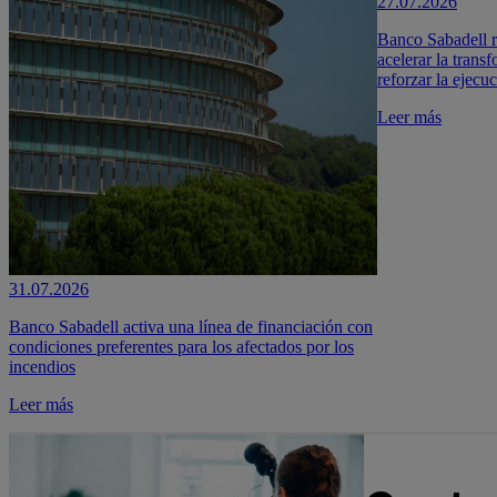
27.07.2026
Banco Sabadell r
acelerar la transf
reforzar la ejecu
Leer más
31.07.2026
Banco Sabadell activa una línea de financiación con
condiciones preferentes para los afectados por los
incendios
Leer más