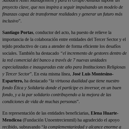
Sabadell Asset Management y para el Grupo Amundi supone un
proyecto clave, que nos inspira a seguir impulsando un modelo de
finanzas capaz de transformar realidades y generar un futuro más
inclusivo
”.
Santiago Portas
, conductor del acto, ha puesto de relieve la
importancia de la colaboración entre entidades del Tercer Sector y el
tejido productivo de cara a atender de forma eficiente los desafíos
sociales. También ha destacado
“el incremento de gestores dentro de
la red comercial del banco a través de 7 nuevas unidades
especializadas e inauguradas este año para Instituciones Religiosas
y Tercer Sector
”. En esta misma línea,
José Luis Montesino-
Espartero,
ha destacado
“
la virtuosa dualidad que tiene nuestro
fondo Ética y Solidaria donde el partícipe es inversor, en un buen
fondo, y a la par solidario contribuyendo a la mejora de las
condiciones de vida de muchas personas
”.
En representación de las entidades beneficiarias,
Elena Huarte-
Mendicoa
(Fundación Unoentrecienmil) ha agradecido el apoyo
recibido, subrayando “
la complementariedad y alcance enorme a