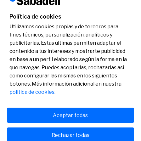
dudes en contactar con nuestros especialistas.
Política de cookies
Contactar
Utilizamos cookies propias y de terceros para
fines técnicos, personalización, analíticos y
publicitarias. Estas últimas permiten adaptar el
Conócenos
Sala de Prensa
contenido a tus intereses y mostrarte publicidad
Actualidad
en base a un perfil elaborado según la forma en la
Nos entendemos
que navegas. Puedes aceptarlas, rechazarlas así
Plan de Pensiones de Empleo de Banco Sabadell
como configurar las mismas en los siguientes
botones. Más información adicional en nuestra
política de cookies.
Aceptar todas
Política de cookies
Avís legal
Rechazar todas