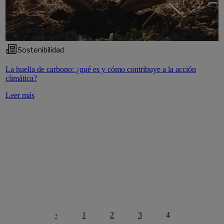
Sostenibilidad
La huella de carbono: ¿qué es y cómo contribuye a la acción
climática?
Leer más
‹
1
2
3
4
Anterior