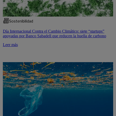
Sostenibilidad
Día Internacional Contra el Cambio Climático: siete “startups”
apoyadas por Banco Sabadell que reducen la huella de carbono
Leer más