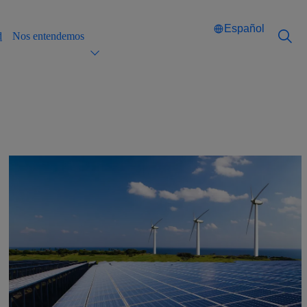
Español
d
Nos entendemos
Català
Català
English
English
Español
Español