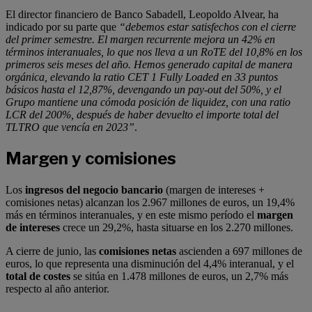
El director financiero de Banco Sabadell, Leopoldo Alvear, ha
indicado por su parte que
“debemos estar satisfechos con el cierre
del primer semestre. El margen recurrente mejora un 42% en
términos interanuales, lo que nos lleva a un RoTE del 10,8% en los
primeros seis meses del año. Hemos generado capital de manera
orgánica, elevando la ratio CET 1 Fully Loaded en 33 puntos
básicos hasta el 12,87%, devengando un pay-out del 50%, y el
Grupo mantiene una cómoda posición de liquidez, con una ratio
LCR del 200%, después de haber devuelto el importe total del
TLTRO que vencía en 2023”
.
Margen y comisiones
Los
ingresos del negocio bancario
(margen de intereses +
comisiones netas) alcanzan los 2.967 millones de euros, un 19,4%
más en términos interanuales, y en este mismo período el
margen
de intereses
crece un 29,2%, hasta situarse en los 2.270 millones.
A cierre de junio, las
comisiones netas
ascienden a 697 millones de
euros, lo que representa una disminución del 4,4% interanual, y el
total de costes
se sitúa en 1.478 millones de euros, un 2,7% más
respecto al año anterior.