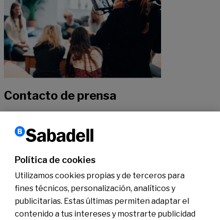
Contacto de prensa
Si quieres recibir más información sobre nuestra actualidad, no
dudes en contactar con nuestros especialistas.
Política de cookies
Contactar
Utilizamos cookies propias y de terceros para
fines técnicos, personalización, analíticos y
publicitarias. Estas últimas permiten adaptar el
Conócenos
Sala de Prensa
contenido a tus intereses y mostrarte publicidad