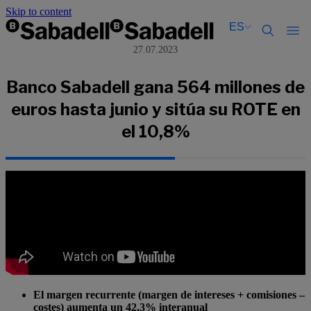
Skip to content
ES
27.07.2023
Català
Català
English
English
Banco Sabadell gana 564 millones de
Español
Español
euros hasta junio y sitúa su ROTE en
el 10,8%
El margen recurrente (margen de intereses + comisiones –
costes) aumenta un 42,3% interanual